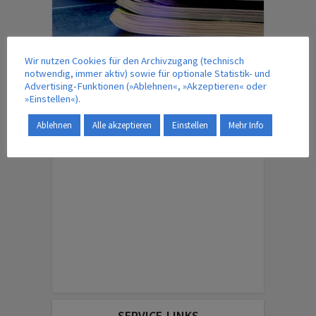
Wir nutzen Cookies für den Archivzugang (technisch
notwendig, immer aktiv) sowie für optionale Statistik- und
IM VERLAG ERSCHEINT AUCH …
Advertising-Funktionen (»Ablehnen«, »Akzeptieren« oder
»Einstellen«).
Ablehnen
Alle akzeptieren
Einstellen
Mehr Info
ENGLISH EDITION
SERVICE-LINKS