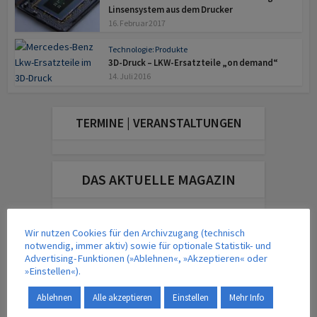
Linsensystem aus dem Drucker
16. Februar 2017
Technologie: Produkte
3D-Druck – LKW-Ersatzteile „on demand“
14. Juli 2016
TERMINE | VERANSTALTUNGEN
DAS AKTUELLE MAGAZIN
Wir nutzen Cookies für den Archivzugang (technisch
notwendig, immer aktiv) sowie für optionale Statistik- und
Advertising-Funktionen (»Ablehnen«, »Akzeptieren« oder
»Einstellen«).
Ablehnen
Alle akzeptieren
Einstellen
Mehr Info