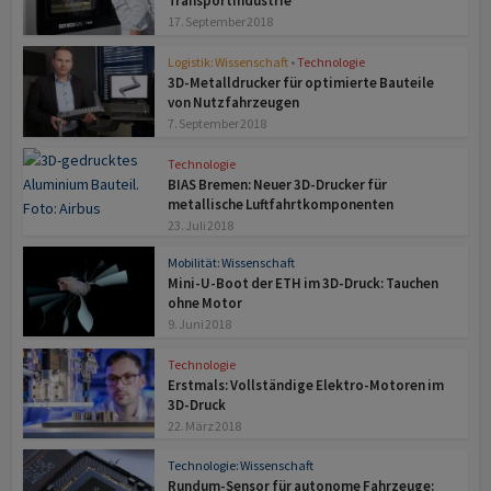
Transportindustrie
17. September 2018
Logistik: Wissenschaft
•
Technologie
3D-Metalldrucker für optimierte Bauteile
von Nutzfahrzeugen
7. September 2018
Technologie
BIAS Bremen: Neuer 3D-Drucker für
metallische Luftfahrtkomponenten
23. Juli 2018
Mobilität: Wissenschaft
Mini-U-Boot der ETH im 3D-Druck: Tauchen
ohne Motor
9. Juni 2018
Technologie
Erstmals: Vollständige Elektro-Motoren im
3D-Druck
22. März 2018
Technologie: Wissenschaft
Rundum-Sensor für autonome Fahrzeuge: