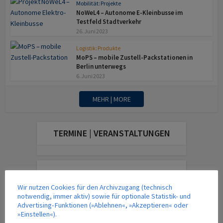
Mobilität: Projekte
NoWeL4 – Autonome E-Kleinbusse im
Testfeld Stadtverkehr
26. Juni 2023
Logistik: Produkte
MoPS – mobile Zustell-Packstationen in
Berlin unterwegs
6. Juni 2023
MEHR | MORE
TERMINE | VERANSTALTUNGEN
DAS AKTUELLE MAGAZIN
Wir nutzen Cookies für den Archivzugang (technisch
notwendig, immer aktiv) sowie für optionale Statistik- und
Advertising-Funktionen (»Ablehnen«, »Akzeptieren« oder
»Einstellen«).