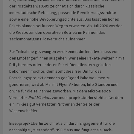
der Postleitzahl 10589 zeichnet sich durch klassische
innerstädtische Bebauung, passende Bevölkerungsstruktur
sowie eine hohe Bevölkerungsdichte aus. Das lässt ein hohes
Paketvolumen bei kurzen Wegen erwarten. Ab Juli 2020 werden
die Kiezboten den operativen Betrieb im Rahmen des
sechsmonatigen Pilotversuchs aufnehmen.
Zur Teilnahme gezwungen wird keiner, die Initiative muss von
den Empfänger*innen ausgehen. Wer seine Pakete weiterhin mit
DHL, Hermes oder anderen Paket-Dienstleistern geliefert
bekommen möchte, dem steht dies frei. Um für das
Forschungsprojekt dennoch genügend Paketvolumen zu
generieren, wird ab Mai mit Flyer-Aktionen, Info-Ständen und
online für die Teilnahme geworben. Mit dem Mikro-Depot-
Vermieter
Rolf Mienkus
von insel-projekt.berlin steht außerdem
ein im Kiez gut vernetzter Partner an der Seite der
Wissenschaftler.
Insel-projekt.berlin zeichnet sich durch Engagement für die
nachhaltige „Mierendorff-INSEL“ aus und fungiert als Dach-