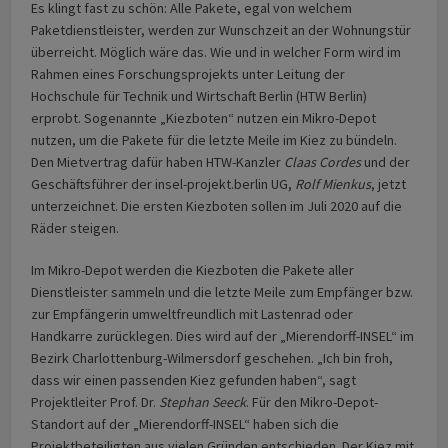
Es klingt fast zu schön: Alle Pakete, egal von welchem
Paketdienstleister, werden zur Wunschzeit an der Wohnungstür
überreicht. Möglich wäre das. Wie und in welcher Form wird im
Rahmen eines Forschungsprojekts unter Leitung der
Hochschule für Technik und Wirtschaft Berlin (HTW Berlin)
erprobt. Sogenannte „Kiezboten“ nutzen ein Mikro-Depot
nutzen, um die Pakete für die letzte Meile im Kiez zu bündeln.
Den Mietvertrag dafür haben HTW-Kanzler
Claas Cordes
und der
Geschäftsführer der insel-projekt.berlin UG,
Rolf Mienkus
, jetzt
unterzeichnet. Die ersten Kiezboten sollen im Juli 2020 auf die
Räder steigen.
Im Mikro-Depot werden die Kiezboten die Pakete aller
Dienstleister sammeln und die letzte Meile zum Empfänger bzw.
zur Empfängerin umweltfreundlich mit Lastenrad oder
Handkarre zurücklegen. Dies wird auf der „Mierendorff-INSEL“ im
Bezirk Charlottenburg-Wilmersdorf geschehen. „Ich bin froh,
dass wir einen passenden Kiez gefunden haben“, sagt
Projektleiter Prof. Dr.
Stephan Seeck
. Für den Mikro-Depot-
Standort auf der „Mierendorff-INSEL“ haben sich die
Projektbeteiligten aus vielen Gründen entschieden. Der Kiez mit