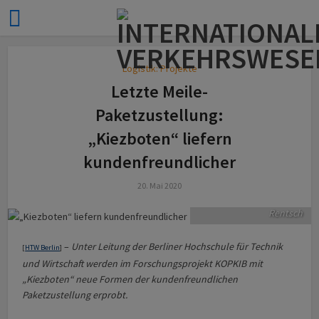
Logistik: Projekte
Letzte Meile-
Paketzustellung:
Logistikexperte Prof. Dr.
„Kiezboten“ liefern
Stephan Seeck, HTW
Berlin, bei der
kundenfreundlicher
Testzustellung im
Pilotversuch. © HTW
20. Mai 2020
Berlin/Alexander
Rentsch
–
Unter Leitung der Berliner Hochschule für Technik
[
HTW Berlin
]
und Wirtschaft werden im Forschungsprojekt KOPKIB mit
„Kiezboten“ neue Formen der kundenfreundlichen
Paketzustellung erprobt.