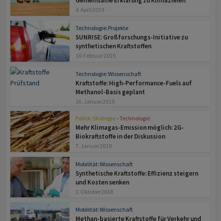
Gemeinsame Erklärung zu Klimazielen
4. April 2019
Technologie: Projekte
SUNRISE: Großforschungs-Initiative zu
synthetischen Kraftstoffen
10. Februar 2019
Technologie: Wissenschaft
Kraftstoffe: High-Performance-Fuels auf
Methanol-Basis geplant
16. Januar 2019
Politik: Strategie
•
Technologie
Mehr Klimagas-Emission möglich: 2G-
Biokraftstoffe in der Diskussion
7. Januar 2019
Mobilität: Wissenschaft
Synthetische Kraftstoffe: Effizienz steigern
und Kosten senken
2. Oktober 2018
Mobilität: Wissenschaft
Methan-basierte Kraftstoffe für Verkehr und