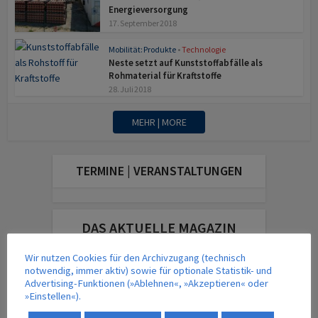
Energieversorgung
17. September 2018
Mobilität: Produkte
•
Technologie
Neste setzt auf Kunststoffabfälle als
Rohmaterial für Kraftstoffe
28. Juli 2018
MEHR | MORE
TERMINE | VERANSTALTUNGEN
DAS AKTUELLE MAGAZIN
Wir nutzen Cookies für den Archivzugang (technisch
notwendig, immer aktiv) sowie für optionale Statistik- und
Advertising-Funktionen (»Ablehnen«, »Akzeptieren« oder
»Einstellen«).