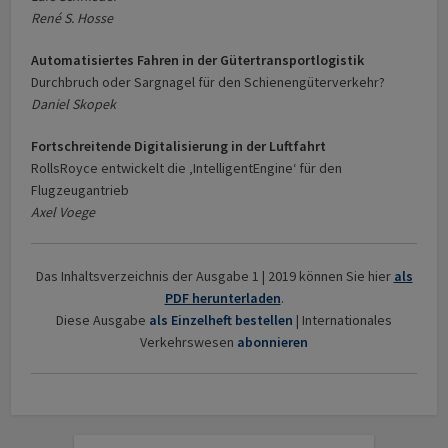
René S. Hosse
Automatisiertes Fahren in der Gütertransportlogistik
Durchbruch oder Sargnagel für den Schienengüterverkehr?
Daniel Skopek
Fortschreitende Digitalisierung in der Luftfahrt
Rolls­Royce entwickelt die ‚IntelligentEngine‘ für den
Flugzeugantrieb
Axel Voege
Das Inhaltsverzeichnis der Ausgabe 1 | 2019 können Sie hier
als
PDF herunterladen
.
Diese Ausgabe
als Einzelheft bestellen
| Internationales
Verkehrswesen
abonnieren