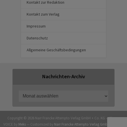
Kontakt zur Redaktion
Kontakt zum Verlag
Impressum
Datenschutz
Allgemeine Geschäftsbedingungen
Nachrichten-Archiv
Copyright © 2026 Narr Francke Attempto Verlag GmbH + Co. KG — Theme
VOICE by
Meks
— Customized by
Narr Francke Attempto Verlag GmbH + Co. KG