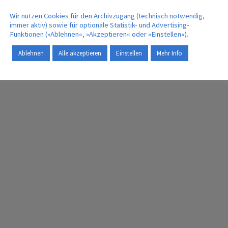
 der
Batterien neue werden können
Wir nutzen Cookies für den Archivzugang (technisch notwendig,
6. September 2022
immer aktiv) sowie für optionale Statistik- und Advertising-
Funktionen (»Ablehnen«, »Akzeptieren« oder »Einstellen«).
Ablehnen
Alle akzeptieren
Einstellen
Mehr Info
MEHR | MORE