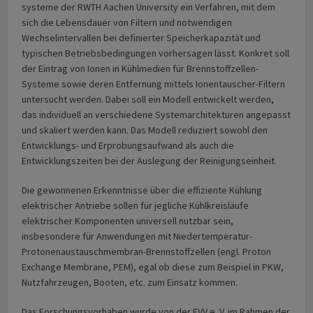
systeme der RWTH Aachen University ein Verfahren, mit dem
sich die Lebensdauer von Filtern und notwendigen
Wechselintervallen bei definierter Speicherkapazität und
typischen Betriebsbedingungen vorhersagen lässt. Konkret soll
der Eintrag von Ionen in Kühlmedien für Brennstoffzellen-
Systeme sowie deren Entfernung mittels Ionentauscher-Filtern
untersucht werden. Dabei soll ein Modell entwickelt werden,
das individuell an verschiedene Systemarchitekturen angepasst
und skaliert werden kann. Das Modell reduziert sowohl den
Entwicklungs- und Erprobungsaufwand als auch die
Entwicklungszeiten bei der Auslegung der Reinigungseinheit.
Die gewonnenen Erkenntnisse über die effiziente Kühlung
elektrischer Antriebe sollen für jegliche Kühlkreisläufe
elektrischer Komponenten universell nutzbar sein,
insbesondere für Anwendungen mit Niedertemperatur-
Protonenaustauschmembran-Brennstoffzellen (engl. Proton
Exchange Membrane, PEM), egal ob diese zum Beispiel in PKW,
Nutzfahrzeugen, Booten, etc. zum Einsatz kommen.
Das Forschungsvorhaben wurde von der FVV e. V. im Rahmen der