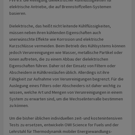
FVV e.V. die Reinigung dielektrischer Kühlflüssigkeiten für
elektrische Antriebe, die auf Brennstoff­zellen-Systemen
basieren.
Dielektrische, das heißt nicht leitende Kühlflüssigkeiten,
müssen neben ihren kühlenden Eigenschaften auch
unerwünschte Effekte wie Korrosion und elektrische
Kurzschlüsse vermeiden. Beim Betrieb des Kühlsystems können
jedoch Verunreinigungen wie Wasser, metallische Partikel oder
Ionen auftreten, die zu einem Abbau der dielektrischen
Eigenschaften führen. Daher ist der Einsatz von Filtern oder
Abscheidern in Kühlkreisläufen üblich. Allerdings ist ihre
Fähigkeit zur Aufnahme von Verunreinigungen begrenzt. Für die
Auslegung eines Filters oder Abscheiders ist daher wichtig zu
wissen, welche Art und Mengen von Verunreinigungen in einem
System zu erwarten sind, um die Wechselintervalle bestimmen
zu können.
Um die bisher üblichen individuellen zeit- und kostenintensiven
Tests zu ersetzen, entwickeln OWI Science for Fuels und der
Lehrstuhl für Thermodynamik mobiler Energie­wandlungs­