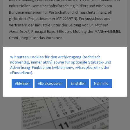
Industriellen Gemeinschaftsforschung initiiert und wird vom
Bundesministerium für Wirtschaft und Klimaschutz finanziell
gefördert (Projektnummer IGF 22397 N). Ein Ausschuss aus
Vertretern der Industrie unter der Leitung von Dr.
Michael
Harenbrock
, Principal Expert Electric Mobility der MANN+HUMMEL
GmbH, begleitet das Vorhaben.
Wir nutzen Cookies für den Archivzugang (technisch
notwendig, immer aktiv) sowie für optionale Statistik- und
Advertising-Funktionen (»Ablehnen«, »Akzeptieren« oder
TERMINE | VERANSTALTUNGEN
»Einstellen«).
Ablehnen
Alle akzeptieren
Einstellen
Mehr Info