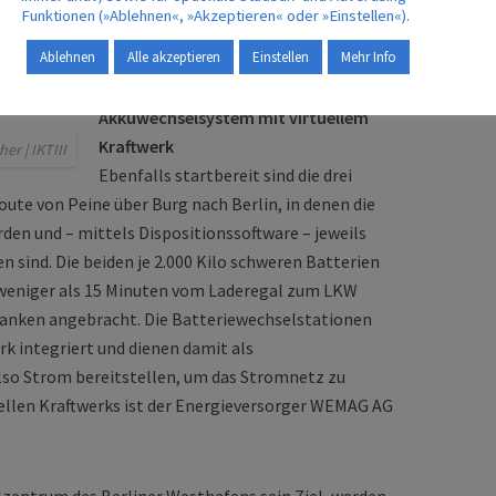
Funktionen (»Ablehnen«, »Akzeptieren« oder »Einstellen«).
 Die zweiteilige Batterie wiegt insgesamt 4.000
ls 200 Kilometer.
Ablehnen
Alle akzeptieren
Einstellen
Mehr Info
Akkuwechselsystem mit virtuellem
Kraftwerk
er | IKTIII
Ebenfalls startbereit sind die drei
ute von Peine über Burg nach Berlin, in denen die
en und – mittels Dispositionssoftware – jeweils
 sind. Die beiden je 2.000 Kilo schweren Batterien
 weniger als 15 Minuten vom Laderegal zum LKW
lanken angebracht. Die Batteriewechselstationen
erk integriert und dienen damit als
so Strom bereitstellen, um das Stromnetz zu
tuellen Kraftwerks ist der Energieversorger WEMAG AG