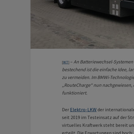
–
An Batteriewechsel-Systemen h
[
IKT
]
bestechend ist die einfache Idee, l
zu vermeiden. Im BMWi-Technologiep
„RouteCharge“ nun nachgewiesen, d
funktioniert.
Der
Elektro-LKW
der international
seit 2019 im Testeinsatz auf der St
virtuelles Kraftwerk steht bereit 
erteilt. Die Erwartungen sind hoch: