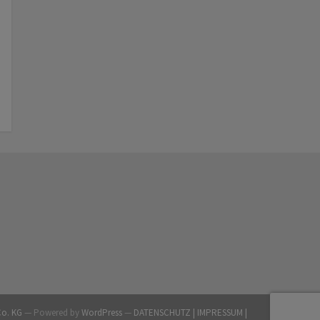
Co. KG
— Powered by
WordPress
—
DATENSCHUTZ |
IMPRESSUM |