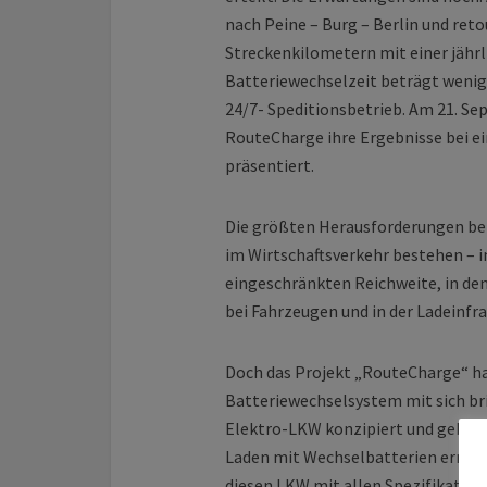
nach Peine – Burg – Berlin und reto
Streckenkilometern mit einer jähr
Batteriewechselzeit beträgt wenige
24/7- Speditionsbetrieb. Am 21. S
RouteCharge ihre Ergebnisse bei ei
präsentiert.
Die größten Herausforderungen bei
im Wirtschaftsverkehr bestehen – 
eingeschränkten Reichweite, in de
bei Fahrzeugen und in der Ladeinfra
Doch das Projekt „RouteCharge“ hat
Batteriewechselsystem mit sich bri
Elektro-LKW konzipiert und gebaut 
Laden mit Wechselbatterien ermög
diesen LKW mit allen Spezifikatio