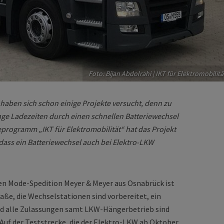
Foto: Bijan Abdolrahi | IKT für Elektromobilitä
aben sich schon einige Projekte versucht, denn zu
ange Ladezeiten durch einen schnellen Batteriewechsel
rogramm „IKT für Elektromobilität“ hat das Projekt
ass ein Batteriewechsel auch bei Elektro-LKW
en Mode-Spedition Meyer & Meyer aus Osnabrück ist
raße, die Wechselstationen sind vorbereitet, ein
und alle Zulassungen samt LKW-Hängerbetrieb sind
 Auf der Teststrecke, die der Elektro-LKW ab Oktober