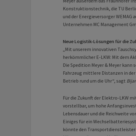
Meyer außerdem das Fraunhofer Ins
Konstruktionstechnik, die TU Berli
und der Energieversorger WEMAG au
Unternehmen MC Management Gm
Neue Logistik-Lösungen für die Zu
„Mit unserem innovativen Tauschs
herkömmlicher E-LKW: Mit dem Akk
Die Spedition Meyer & Meyer kann 
Fahrzeug mittlere Distanzen in der 
Betrieb rund um die Uhr“, sagt
Bija
Für die Zukunft der Elektro-LKW 
vorstellbar, um hohe Anfangsinvest
Lebensdauer und die Reichweite von
Einiges für ein Wechselbatteriesys
könnte den Transportdienstleistern