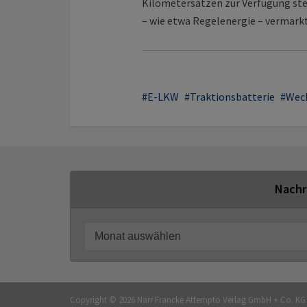
Kilometersätzen zur Verfügung ste
– wie etwa Regelenergie – vermark
E-LKW
Traktionsbatterie
Wec
Nachr
Copyright © 2026 Narr Francke Attempto Verlag GmbH + Co. K