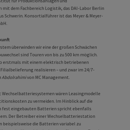
titut für Produktionsanlagen und
n mit dem Fachbereich Logistik, das DAI-Labor Berlin
s Schwerin. Konsortialführer ist das Meyer & Meyer-
bH.
kunft
ystem überwinden wir eine der großen Schwächen
uwechsel sind Touren von bis zu 500 km möglich.
so erstmals mit einem elektrisch betriebenen
Filialbelieferung realisieren – und zwar im 24/7-
n Abdolrahimi
von MC Management.
mit Wechselbatteriesystemen wären Leasingmodelle
itionskosten zu vermeiden. Im Hinblick auf die
 fest eingebauten Batterien spricht ebenfalls
tem. Der Betreiber einer Wechselbatteriestation
 beispielsweise die Batterien variabel zu