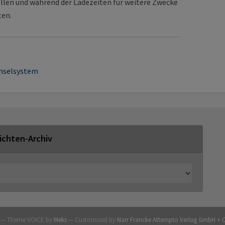
llen und während der Ladezeiten für weitere Zwecke
ten.
hselsystem
ichten-Archiv
G — Theme VOICE by
Meks
— Customized by
Narr Francke Attempto Verlag GmbH + 