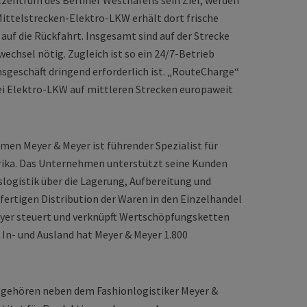
lzentrum des Berliner Westhafens sein Ziel, werden
 Mittelstrecken-Elektro-LKW erhält dort frische
auf die Rückfahrt. Insgesamt sind auf der Strecke
wechsel nötig. Zugleich ist so ein 24/7-Betrieb
nsgeschäft dringend erforderlich ist. „RouteCharge“
i Elektro-LKW auf mittleren Strecken europaweit
en Meyer & Meyer ist führender Spezialist für
rika. Das Unternehmen unterstützt seine Kunden
logistik über die Lagerung, Aufbereitung und
sfertigen Distribution der Waren in den Einzelhandel
yer steuert und verknüpft Wertschöpfungsketten
In- und Ausland hat Meyer & Meyer 1.800
gehören neben dem Fashionlogistiker Meyer &