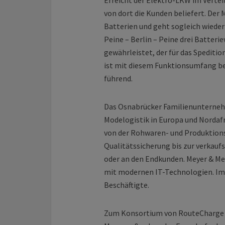
Erreicht der Elektro-LKW im Vertei
von dort die Kunden beliefert. Der
Batterien und geht sogleich wieder 
Peine – Berlin – Peine drei Batterie
gewährleistet, der für das Speditio
ist mit diesem Funktionsumfang be
führend.
Das Osnabrücker Familienunternehm
Modelogistik in Europa und Nordaf
von der Rohwaren- und Produktions
Qualitätssicherung bis zur verkauf
oder an den Endkunden. Meyer & Me
mit modernen IT-Technologien. Im 
Beschäftigte.
Zum Konsortium von RouteCharge 