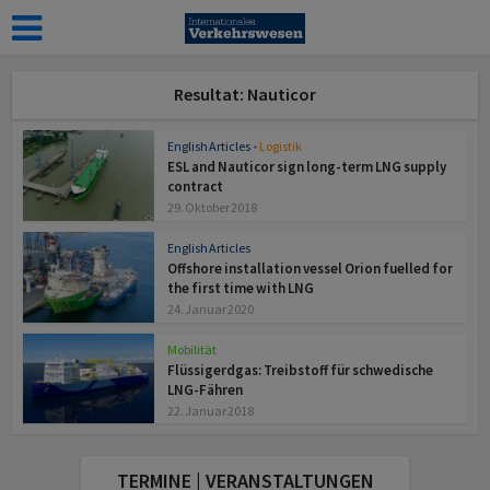
Resultat: Nauticor
English Articles
•
Logistik
ESL and Nauticor sign long-term LNG supply
contract
29. Oktober 2018
English Articles
Offshore installation vessel Orion fuelled for
the first time with LNG
24. Januar 2020
Mobilität
Flüssigerdgas: Treibstoff für schwedische
LNG-Fähren
22. Januar 2018
TERMINE | VERANSTALTUNGEN