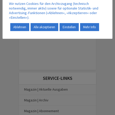
Wir nutzen Cookies für den Archivzugang (technisch
notwendig, immer aktiv) sowie für optionale Statistik- und
ENGLISH EDITION
Advertising-Funktionen (»Ablehnen«, »Akzeptieren« oder
»Einstellen«).
Ablehnen
Alle akzeptieren
Einstellen
Mehr Info
SERVICE-LINKS
Magazin | Aktuelle Ausgaben
Magazin | Archiv
Magazin | Abonnement