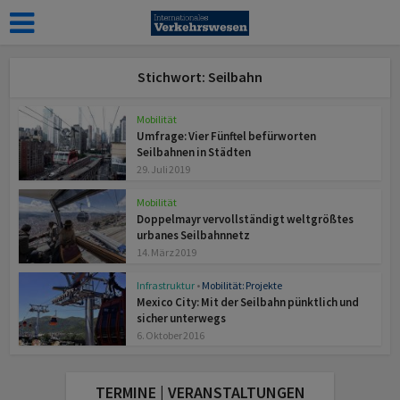
Stichwort: Seilbahn
Mobilität
Umfrage: Vier Fünftel befürworten
Seilbahnen in Städten
29. Juli 2019
Mobilität
Doppelmayr vervollständigt weltgrößtes
urbanes Seilbahnnetz
14. März 2019
Infrastruktur
•
Mobilität: Projekte
Mexico City: Mit der Seilbahn pünktlich und
sicher unterwegs
6. Oktober 2016
TERMINE | VERANSTALTUNGEN