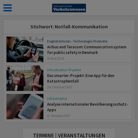
Stichwort: Notfall-Kommunikation
English Articles
•
Technologie: Produkte
Airbus and Teracom: Communication system
for public safety in Denmark
8. Mai 2018
Infrastruktur: Projekte
Das smarter-Projekt: Eine App für den
Katastrophenfall
24. Oktober 2017
Infrastruktur
Analyse internationaler Bevölkerungsschutz-
Apps
6. Oktober 2017
TERMINE | VERANSTALTUNGEN