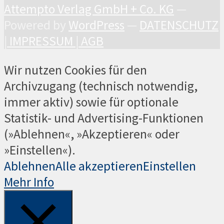
Attempto Verlag GmbH + Co. KG
—
Powered by
WordPress
—
DATENSCHUTZ
|
IMPRESSUM |
AGB
Wir nutzen Cookies für den
Archivzugang (technisch notwendig,
immer aktiv) sowie für optionale
Statistik- und Advertising-Funktionen
(»Ablehnen«, »Akzeptieren« oder
»Einstellen«).
Ablehnen
Alle akzeptieren
Einstellen
Mehr Info