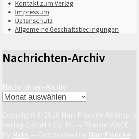
Kontakt zum Verlag
Impressum
Datenschutz
Allgemeine Geschäftsbedingungen
Nachrichten-Archiv
Nachrichten-Archiv
Copyright © 2026 Narr Francke Attempto
Verlag GmbH + Co. KG — Theme VOICE
by
Meks
— Customized by
Narr Francke