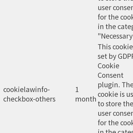
user conse
for the coo
in the cate
"Necessary
This cookie
set by GDP
Cookie
Consent
plugin. Th
cookielawinfo-
1
cookie is u
checkbox-others
month
to store th
user conse
for the coo
in the cate