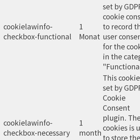
set by GDP
cookie con
cookielawinfo-
1
to record t
checkbox-functional
Monat
user conse
for the coo
in the cate
"Functional
This cookie
set by GDP
Cookie
Consent
plugin. Th
cookielawinfo-
1
cookies is 
checkbox-necessary
month
to store th