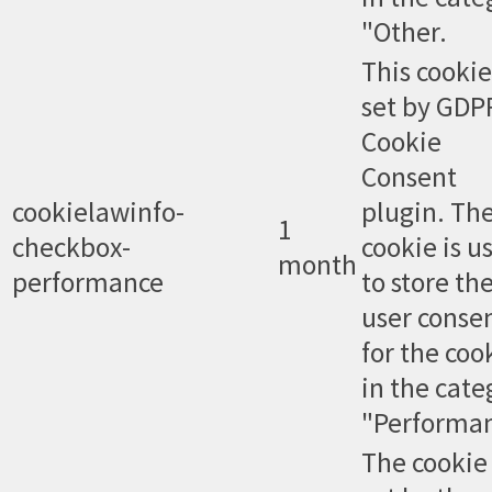
"Other.
This cookie
set by GDP
Cookie
Consent
cookielawinfo-
plugin. Th
1
checkbox-
cookie is u
month
performance
to store th
user conse
for the coo
in the cate
"Performan
The cookie 