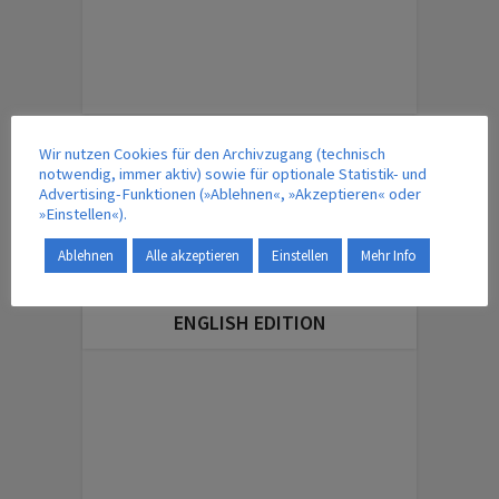
ÜBERSICHT – MAGAZINBEITRÄGE
Wir nutzen Cookies für den Archivzugang (technisch
notwendig, immer aktiv) sowie für optionale Statistik- und
Advertising-Funktionen (»Ablehnen«, »Akzeptieren« oder
»Einstellen«).
IM VERLAG ERSCHEINT AUCH …
Ablehnen
Alle akzeptieren
Einstellen
Mehr Info
ENGLISH EDITION