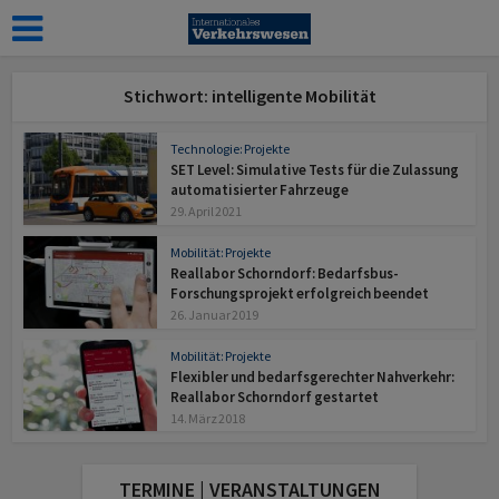
Stichwort: intelligente Mobilität
Technologie: Projekte
SET Level: Simulative Tests für die Zulassung
automatisierter Fahrzeuge
29. April 2021
Mobilität: Projekte
Reallabor Schorndorf: Bedarfsbus-
Forschungsprojekt erfolgreich beendet
26. Januar 2019
Mobilität: Projekte
Flexibler und bedarfsgerechter Nahverkehr:
Reallabor Schorndorf gestartet
14. März 2018
TERMINE | VERANSTALTUNGEN