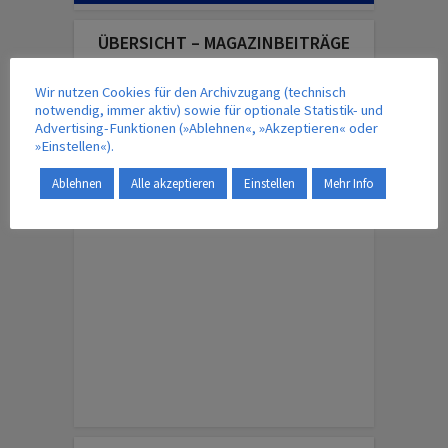
ÜBERSICHT – MAGAZINBEITRÄGE
Wir nutzen Cookies für den Archivzugang (technisch
notwendig, immer aktiv) sowie für optionale Statistik- und
IM VERLAG ERSCHEINT AUCH …
Advertising-Funktionen (»Ablehnen«, »Akzeptieren« oder
»Einstellen«).
Ablehnen
Alle akzeptieren
Einstellen
Mehr Info
ENGLISH EDITION