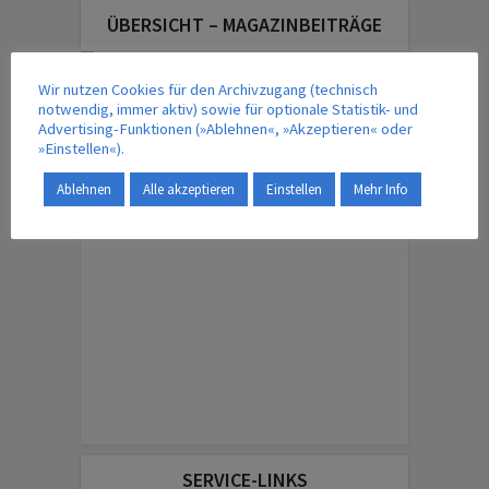
ÜBERSICHT – MAGAZINBEITRÄGE
Wir nutzen Cookies für den Archivzugang (technisch
IM VERLAG ERSCHEINT AUCH …
notwendig, immer aktiv) sowie für optionale Statistik- und
Advertising-Funktionen (»Ablehnen«, »Akzeptieren« oder
»Einstellen«).
Ablehnen
Alle akzeptieren
Einstellen
Mehr Info
ENGLISH EDITION
SERVICE-LINKS