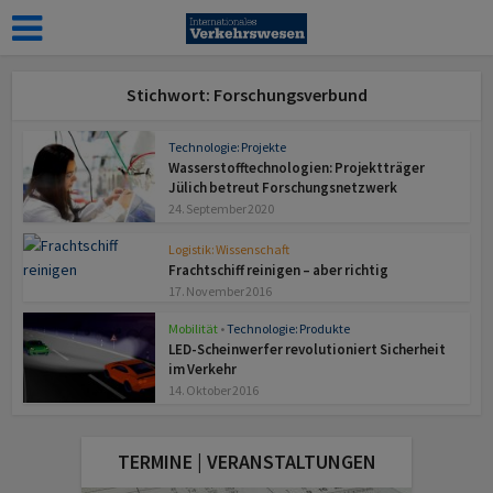
Stichwort: Forschungsverbund
Technologie: Projekte
Wasserstofftechnologien: Projektträger
Jülich betreut Forschungsnetzwerk
24. September 2020
Logistik: Wissenschaft
Frachtschiff reinigen – aber richtig
17. November 2016
Mobilität
•
Technologie: Produkte
LED-Scheinwerfer revolutioniert Sicherheit
im Verkehr
14. Oktober 2016
TERMINE | VERANSTALTUNGEN