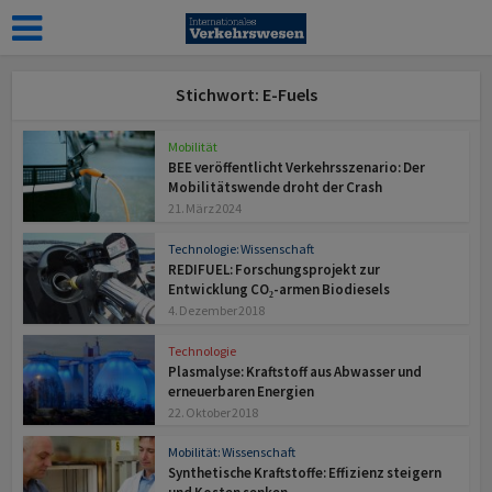
Stichwort: E-Fuels
Mobilität
BEE veröffentlicht Verkehrsszenario: Der
Mobilitätswende droht der Crash
21. März 2024
Technologie: Wissenschaft
REDIFUEL: Forschungsprojekt zur
Entwicklung CO₂-armen Biodiesels
4. Dezember 2018
Technologie
Plasmalyse: Kraftstoff aus Abwasser und
erneuerbaren Energien
22. Oktober 2018
Mobilität: Wissenschaft
Synthetische Kraftstoffe: Effizienz steigern