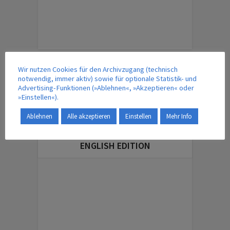
ÜBERSICHT – MAGAZINBEITRÄGE
Wir nutzen Cookies für den Archivzugang (technisch
notwendig, immer aktiv) sowie für optionale Statistik- und
Advertising-Funktionen (»Ablehnen«, »Akzeptieren« oder
»Einstellen«).
IM VERLAG ERSCHEINT AUCH …
Ablehnen
Alle akzeptieren
Einstellen
Mehr Info
ENGLISH EDITION