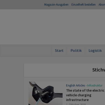
Magazin-Ausgaben
Einzelheft bestellen
Abo
Start
Politik
Logistik
Stich
English Articles
Infrastruktur
•
The state of the electric
vehicle charging
infrastructure
1. Oktober 2018