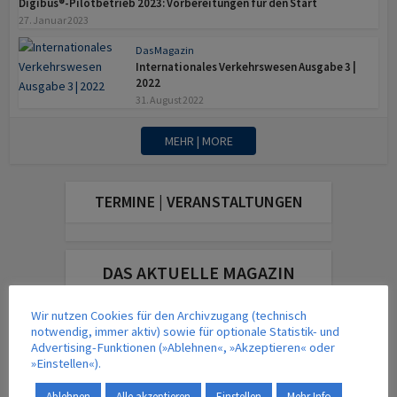
Digibus®-Pilotbetrieb 2023: Vorbereitungen für den Start
27. Januar 2023
Das Magazin
Internationales Verkehrswesen Ausgabe 3 |
2022
31. August 2022
MEHR | MORE
TERMINE | VERANSTALTUNGEN
DAS AKTUELLE MAGAZIN
Wir nutzen Cookies für den Archivzugang (technisch
notwendig, immer aktiv) sowie für optionale Statistik- und
Advertising-Funktionen (»Ablehnen«, »Akzeptieren« oder
»Einstellen«).
Ablehnen
Alle akzeptieren
Einstellen
Mehr Info