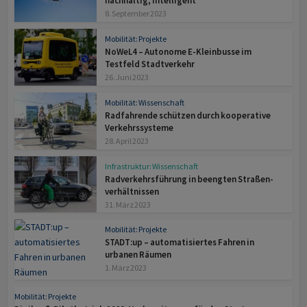
nachhaltig, intelligent
8. September 2023
Mobilität: Projekte
NoWeL4 – Autonome E-Kleinbusse im
Testfeld Stadtverkehr
26. Juni 2023
Mobilität: Wissenschaft
Radfahrende schützen durch kooperative
Verkehrssysteme
28. April 2023
Infrastruktur: Wissenschaft
Radverkehrsführung in beengten Straßen­
verhält­nissen
31. März 2023
Mobilität: Projekte
STADT:up – automatisiertes Fahren in
urbanen Räumen
1. März 2023
Mobilität: Projekte