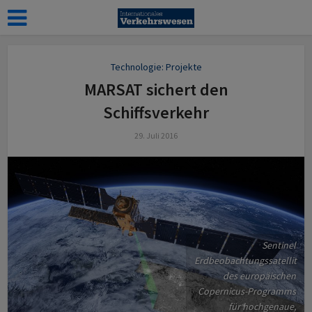
Technologie: Projekte
MARSAT sichert den
Schiffsverkehr
29. Juli 2016
Sentinel
Erdbeobachtungssatellit
des europäischen
Copernicus-Programms
für hochgenaue,