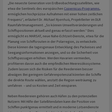
„Die neueste Generation von Erdbeobachtungssatelliten, wie
etwa die Sentinels des europäischen
Copernicus-Programms
,
ermöglichen hochpräzise Aufnahmen mit einer hohen zeitlichen
Frequenz“, erläutert Dr.
Michael Nyenhuis
, Projektleiter im DLR
Raumfahrtmanagement. „So können Umweltveränderungen und
Schiffspositionen aktuell und genau erfasst werden.“ Dies
ermöglicht es MARSAT, neue Nahe-Echtzeit-Dienste, etwa für die
Planung von Schiffsrouten in der Polarregion, zu entwickeln.
Diese können die tagesgenaue Entwicklung des Packeises und
Seegangsinformationen anzeigen, und so die Sicherheit von
Schiffspassagen erhöhen. Werden Havarien vermieden,
profitieren davon auch die empfindlichen Meeresökosysteme.
Zudem lassen sich die Risiken für die Reedereien besser
abwägen: Bei geringem Gefahrenpotenzial könnten die Schiffe
die direkte Route wählen, anstatt die Region weiträumig zu
umfahren – und so Kosten und Zeit einsparen.
Neben Reedereien gehören auch Häfen zu den potenziellen
Nutzern: Mit Hilfe der Satellitendaten kann die Position von
Schiffen punktgenau ermittelt und in moderne Lotsendienste