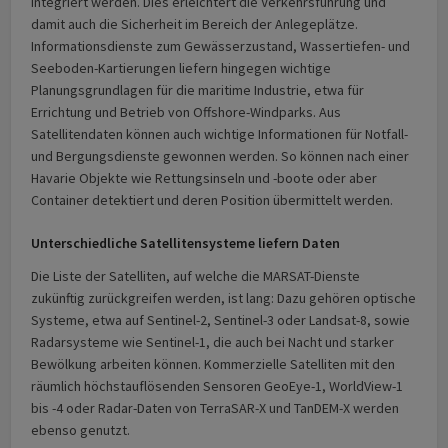
integriert werden. Dies erleichtert die Verkehrsführung und
damit auch die Sicherheit im Bereich der Anlegeplätze.
Informationsdienste zum Gewässerzustand, Wassertiefen- und
Seeboden-Kartierungen liefern hingegen wichtige
Planungsgrundlagen für die maritime Industrie, etwa für
Errichtung und Betrieb von Offshore-Windparks. Aus
Satellitendaten können auch wichtige Informationen für Notfall-
und Bergungsdienste gewonnen werden. So können nach einer
Havarie Objekte wie Rettungsinseln und -boote oder aber
Container detektiert und deren Position übermittelt werden.
Unterschiedliche Satellitensysteme liefern Daten
Die Liste der Satelliten, auf welche die MARSAT-Dienste
zukünftig zurückgreifen werden, ist lang: Dazu gehören optische
Systeme, etwa auf Sentinel-2, Sentinel-3 oder Landsat-8, sowie
Radarsysteme wie Sentinel-1, die auch bei Nacht und starker
Bewölkung arbeiten können. Kommerzielle Satelliten mit den
räumlich höchstauflösenden Sensoren GeoEye-1, WorldView-1
bis -4 oder Radar-Daten von TerraSAR-X und TanDEM-X werden
ebenso genutzt.