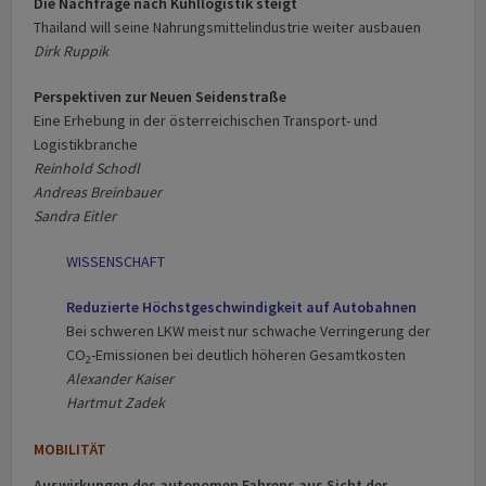
Die Nachfrage nach Kühllogistik steigt
Thailand will seine Nahrungsmittelindustrie weiter ausbauen
Dirk Ruppik
Perspektiven zur Neuen Seidenstraß
e
Eine Erhebung in der österreichischen Transport- und
Logistikbranche
Reinhold Schodl
Andreas Breinbauer
Sandra Eitler
WISSENSCHAFT
Reduzierte Höchstgeschwindigkeit auf Autobahnen
Bei schweren LKW meist nur schwache Verringerung der
CO
-Emissionen bei deutlich höheren Gesamtkosten
2
Alexander Kaiser
Hartmut Zadek
MOBILITÄT
Auswirkungen des autonomen Fahrens aus Sicht der