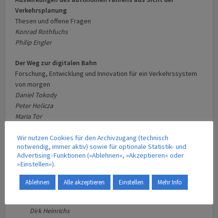
Verkehrsplanung
Thesen und offene Fragen
Konrad Rothfuchs
Philip Engler
Der Weg zur digitalen Bahn
Forschung, Entwicklung und Innovation für ein Verkehrssystem
von morgen
Daniel Tokody
Peter Holicza
Maria Tor
WISSENSCHAFT
Wir nutzen Cookies für den Archivzugang (technisch
notwendig, immer aktiv) sowie für optionale Statistik- und
Advertising-Funktionen (»Ablehnen«, »Akzeptieren« oder
Anforderungen an urbane Fahrzeugkonzepte
»Einstellen«).
Gerhard Kopp
Laura Gebhardt
Ablehnen
Alle akzeptieren
Einstellen
Mehr Info
Matthias Klötzke
Matthias Heinrichs
Dirk Heinrichs