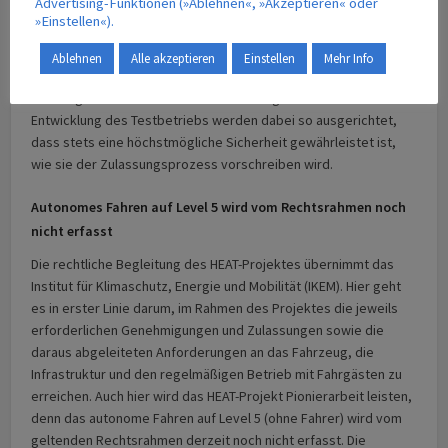
Advertising-Funktionen (»Ablehnen«, »Akzeptieren« oder
Grasbrook und Am Kaiserkai führen.
»Einstellen«).
In der Endausbaustufe führt die Strecke über zwölf
Ablehnen
Alle akzeptieren
Einstellen
Mehr Info
Lichtsignalanlagen und das Fahrzeug muss acht
Richtungswechsel vollziehen. Der Umfang und die stufenweise
Entwicklung des Testbetriebs werden dabei so ausgerichtet,
dass stets eine höchstmögliche Sicherheit gewährleistet ist,
wie sie der Zulassungsprozess vorschreiben wird.
Autonomes Fahren auf Level 5 wird vom Rechtsrahmen noch
nicht erfasst
Die rechtliche Begleitung des HEAT-Projektes übernimmt das
Institut für Klimaschutz, Energie und Mobilität (IKEM). Hier geht
es in erster Linie darum, im Rahmen des Projektes die jeweils
erforderlichen Genehmigungen und Zulassungen sowie die
daraus abgeleiteten Anforderungen an das Fahrzeug, die
Infrastruktur und den regelmäßigen Betrieb mit Fahrgästen zu
erreichen. Auch hier wird das HEAT-Projekt Pionierarbeit leisten,
denn das autonome Fahren auf Level 5 (ohne Fahrer) wird vom
geltenden Rechtsrahmen derzeit noch nicht erfasst. Die