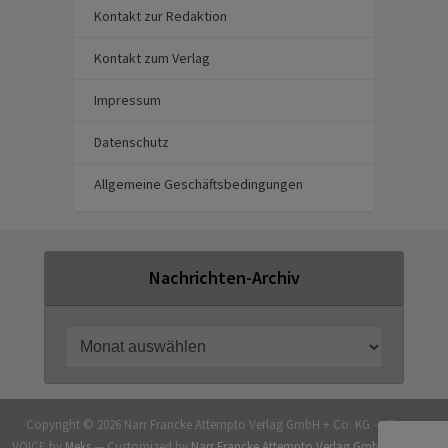
Kontakt zur Redaktion
Kontakt zum Verlag
Impressum
Datenschutz
Allgemeine Geschäftsbedingungen
Nachrichten-Archiv
Copyright © 2026 Narr Francke Attempto Verlag GmbH + Co. KG — Theme
VOICE by
Meks
— Customized by
Narr Francke Attempto Verlag GmbH + Co. KG