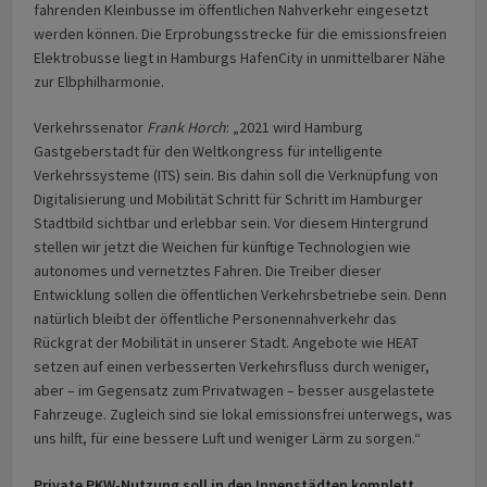
fahrenden Kleinbusse im öffentlichen Nahverkehr eingesetzt
werden können. Die Erprobungsstrecke für die emissionsfreien
Elektrobusse liegt in Hamburgs HafenCity in unmittelbarer Nähe
zur Elbphilharmonie.
Verkehrssenator
Frank Horch
: „2021 wird Hamburg
Gastgeberstadt für den Weltkongress für intelligente
Verkehrssysteme (ITS) sein. Bis dahin soll die Verknüpfung von
Digitalisierung und Mobilität Schritt für Schritt im Hamburger
Stadtbild sichtbar und erlebbar sein. Vor diesem Hintergrund
stellen wir jetzt die Weichen für künftige Technologien wie
autonomes und vernetztes Fahren. Die Treiber dieser
Entwicklung sollen die öffentlichen Verkehrsbetriebe sein. Denn
natürlich bleibt der öffentliche Personennahverkehr das
Rückgrat der Mobilität in unserer Stadt. Angebote wie HEAT
setzen auf einen verbesserten Verkehrsfluss durch weniger,
aber – im Gegensatz zum Privatwagen – besser ausgelastete
Fahrzeuge. Zugleich sind sie lokal emissionsfrei unterwegs, was
uns hilft, für eine bessere Luft und weniger Lärm zu sorgen.“
Private PKW-Nutzung soll in den Innenstädten komplett