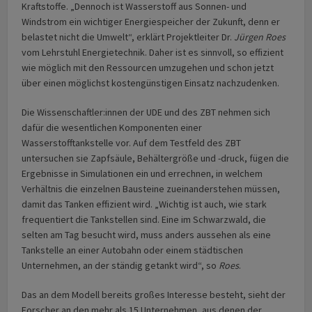
Kraftstoffe. „Dennoch ist Wasserstoff aus Sonnen- und
Windstrom ein wichtiger Energiespeicher der Zukunft, denn er
belastet nicht die Umwelt“, erklärt Projektleiter Dr.
Jürgen Roes
vom Lehrstuhl Energietechnik. Daher ist es sinnvoll, so effizient
wie möglich mit den Ressourcen umzugehen und schon jetzt
über einen möglichst kostengünstigen Einsatz nachzudenken.
Die Wissenschaftler:innen der UDE und des ZBT nehmen sich
dafür die wesentlichen Komponenten einer
Wasserstofftankstelle vor. Auf dem Testfeld des ZBT
untersuchen sie Zapfsäule, Behältergröße und -druck, fügen die
Ergebnisse in Simulationen ein und errechnen, in welchem
Verhältnis die einzelnen Bausteine zueinanderstehen müssen,
damit das Tanken effizient wird. „Wichtig ist auch, wie stark
frequentiert die Tankstellen sind. Eine im Schwarzwald, die
selten am Tag besucht wird, muss anders aussehen als eine
Tankstelle an einer Autobahn oder einem städtischen
Unternehmen, an der ständig getankt wird“, so
Roes
.
Das an dem Modell bereits großes Interesse besteht, sieht der
Forscher an den mehr als 15 Unternehmen, aus denen der