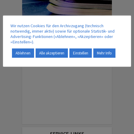
Wir nutzen Cookies für den Archivzugang (technisch
notwendig, immer aktiv) sowie für optionale Statistik- und
IM VERLAG ERSCHEINT AUCH …
Advertising-Funktionen (»Ablehnen«, »Akzeptieren« oder
»Einstellen«).
Ablehnen
Alle akzeptieren
Einstellen
Mehr Info
ENGLISH EDITION
SERVICE-LINKS