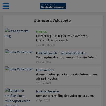
Stichwort: Volocopter
Mobilität
Erster Flug-Passagier im Volocopter-
Lufttaxi: Brian Krzanich
10. Januar 2018
Mobilität: Projekte
•
Technologie: Produkte
Volocopter als autonomes Lufttaxi in Dubai
20. Juni 2017
English Articles
German Volocopter to operate Autonomous
Air Taxi in Dubai
20. Juni 2017
Mobilität: Produkte
Bemannter Erstflug des Volocopter VC200
4. April 2016