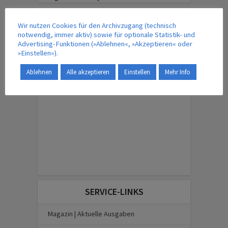
IM VERLAG ERSCHEINT AUCH …
Wir nutzen Cookies für den Archivzugang (technisch
notwendig, immer aktiv) sowie für optionale Statistik- und
Advertising-Funktionen (»Ablehnen«, »Akzeptieren« oder
»Einstellen«).
ENGLISH EDITION
Ablehnen
Alle akzeptieren
Einstellen
Mehr Info
SERVICE-LINKS
Magazin | Aktuelle Ausgaben