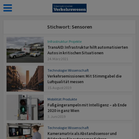
Stichwort: Sensoren
Infrastruktur: Projekte
TransAID: Infrastruktur hilft automatisierten
Autos in kritischen Situationen
24. März 2021
Technologie: Wissenschaft
Verkehrsemissionen: Mit Stimmgabel die
Luftqualität messen
15. August 2019
Mobilität: Produkte
Fußgängerampeln mit Intelligenz – ab Ende
2020 in ganz Wien
3. Juni 2019
Technologie: Wissenschaft
Kameramatrix als Abstandssensor und