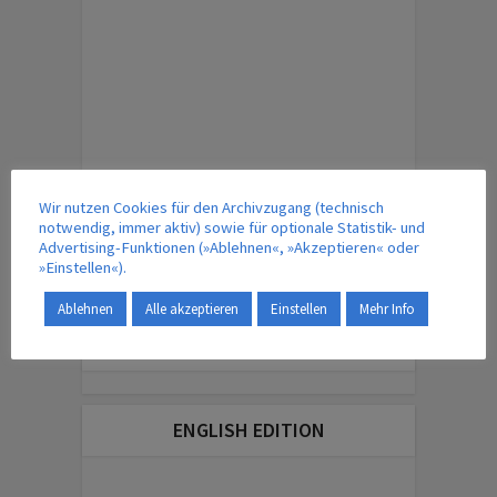
Wir nutzen Cookies für den Archivzugang (technisch
notwendig, immer aktiv) sowie für optionale Statistik- und
Advertising-Funktionen (»Ablehnen«, »Akzeptieren« oder
ÜBERSICHT – MAGAZINBEITRÄGE
»Einstellen«).
Ablehnen
Alle akzeptieren
Einstellen
Mehr Info
IM VERLAG ERSCHEINT AUCH …
ENGLISH EDITION