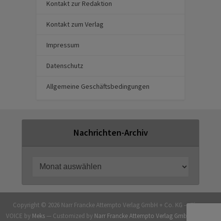
Kontakt zur Redaktion
Kontakt zum Verlag
Impressum
Datenschutz
Allgemeine Geschäftsbedingungen
Nachrichten-Archiv
Copyright © 2026 Narr Francke Attempto Verlag GmbH + Co. KG — Theme
VOICE by
Meks
— Customized by
Narr Francke Attempto Verlag GmbH + Co. KG