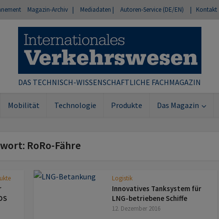
nnement
Magazin-Archiv |
Mediadaten |
Autoren-Service (DE/EN)
| Kontakt
DAS TECHNISCH-WISSENSCHAFTLICHE FACHMAGAZIN
Mobilität
Technologie
Produkte
Das Magazin
hwort: RoRo-Fähre
dukte
Logistik
r
Innovatives Tanksystem für
DS
LNG-betriebene Schiffe
12. Dezember 2016