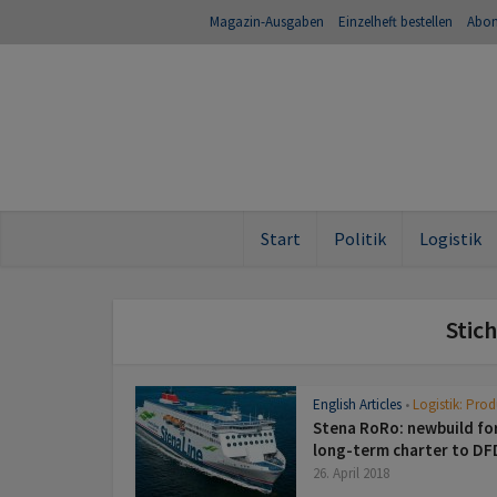
Magazin-Ausgaben
Einzelheft bestellen
Abo
Start
Politik
Logistik
Stic
English Articles
Logistik: Pro
•
Stena RoRo: newbuild fo
long-term charter to DF
26. April 2018