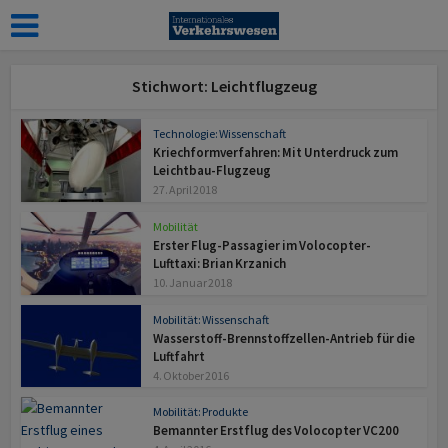
Stichwort: Leichtflugzeug
Technologie: Wissenschaft
Kriechformverfahren: Mit Unterdruck zum
Leichtbau-Flugzeug
27. April 2018
Mobilität
Erster Flug-Passagier im Volocopter-
Lufttaxi: Brian Krzanich
10. Januar 2018
Mobilität: Wissenschaft
Wasserstoff-Brennstoffzellen-Antrieb für die
Luftfahrt
4. Oktober 2016
Mobilität: Produkte
Bemannter Erstflug des Volocopter VC200