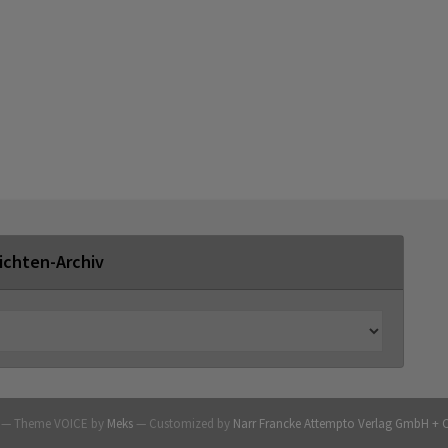
ichten-Archiv
G — Theme VOICE by
Meks
— Customized by
Narr Francke Attempto Verlag GmbH + 