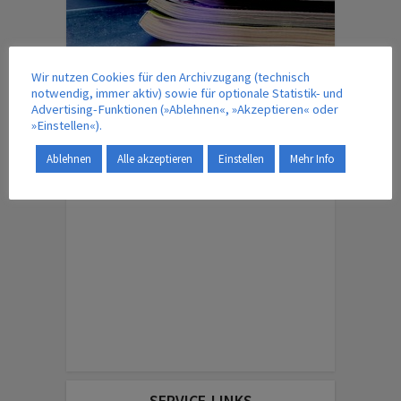
Wir nutzen Cookies für den Archivzugang (technisch
notwendig, immer aktiv) sowie für optionale Statistik- und
IM VERLAG ERSCHEINT AUCH …
Advertising-Funktionen (»Ablehnen«, »Akzeptieren« oder
»Einstellen«).
Ablehnen
Alle akzeptieren
Einstellen
Mehr Info
ENGLISH EDITION
SERVICE-LINKS