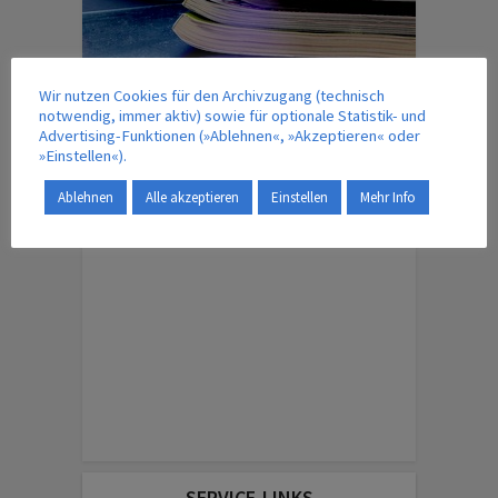
Wir nutzen Cookies für den Archivzugang (technisch
notwendig, immer aktiv) sowie für optionale Statistik- und
IM VERLAG ERSCHEINT AUCH …
Advertising-Funktionen (»Ablehnen«, »Akzeptieren« oder
»Einstellen«).
Ablehnen
Alle akzeptieren
Einstellen
Mehr Info
ENGLISH EDITION
SERVICE-LINKS