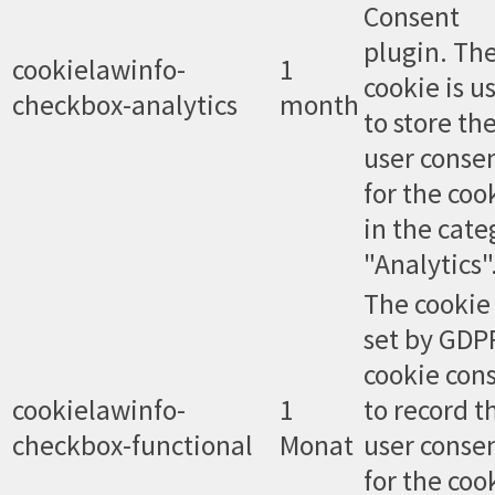
Consent
plugin. Th
cookielawinfo-
1
cookie is u
checkbox-analytics
month
to store th
user conse
for the coo
in the cate
"Analytics"
The cookie 
set by GDP
cookie con
cookielawinfo-
1
to record t
checkbox-functional
Monat
user conse
for the coo