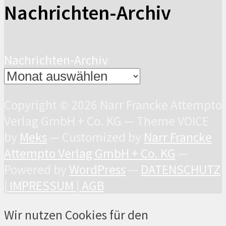
Nachrichten-Archiv
Nachrichten-Archiv
Copyright © 2026 Narr Francke Attempto
Verlag GmbH + Co. KG — Theme VOICE
by
Meks
— Customized by
Narr Francke
Attempto Verlag GmbH + Co. KG
—
Powered by
WordPress
—
DATENSCHUTZ
|
IMPRESSUM |
AGB
Wir nutzen Cookies für den