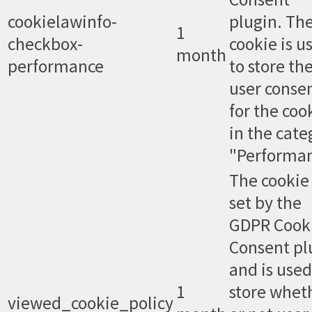
cookielawinfo-
plugin. Th
1
checkbox-
cookie is u
month
performance
to store th
user conse
for the coo
in the cate
"Performan
The cookie 
set by the
GDPR Cook
Consent pl
and is used
1
store whet
viewed_cookie_policy