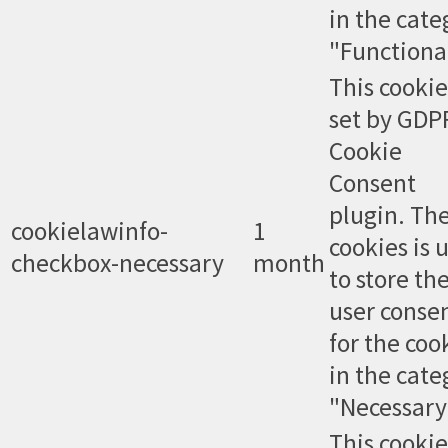
in the cate
"Functional
This cookie
set by GDP
Cookie
Consent
plugin. Th
cookielawinfo-
1
cookies is 
checkbox-necessary
month
to store th
user conse
for the coo
in the cate
"Necessary
This cookie