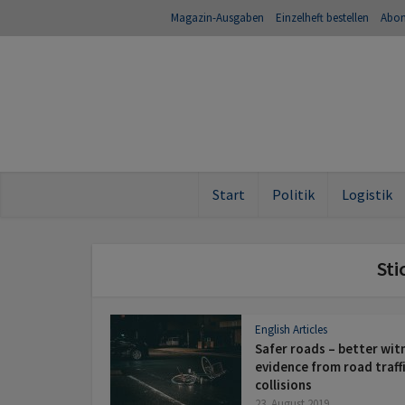
Magazin-Ausgaben
Einzelheft bestellen
Abo
Start
Politik
Logistik
Sti
English Articles
Safer roads – better wit
evidence from road traff
collisions
23. August 2019