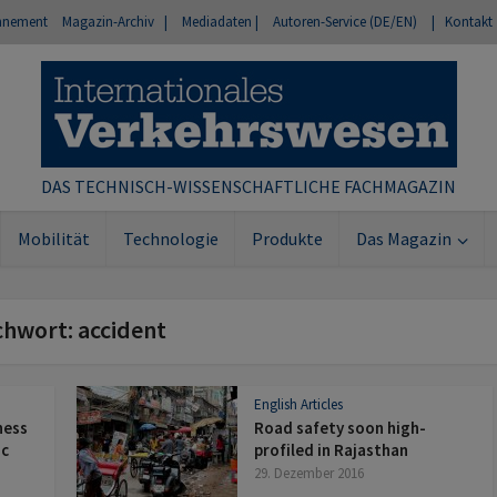
nnement
Magazin-Archiv |
Mediadaten |
Autoren-Service (DE/EN)
| Kontakt
DAS TECHNISCH-WISSENSCHAFTLICHE FACHMAGAZIN
Mobilität
Technologie
Produkte
Das Magazin
chwort: accident
English Articles
ness
Road safety soon high-
ic
profiled in Rajasthan
29. Dezember 2016