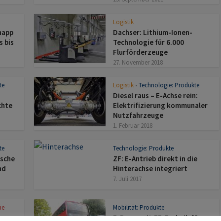
Logistik
napp
Dachser: Lithium-Ionen-
s bis
Technologie für 6.000
Flurförderzeuge
27. November 2018
te
Logistik
Technologie: Produkte
•
Diesel raus – E-Achse rein:
chte
Elektrifizierung kommunaler
Nutzfahrzeuge
1. Februar 2018
te
Technologie: Produkte
ische
ZF: E-Antrieb direkt in die
nd
Hinterachse integriert
7. Juli 2017
ie
Mobilität: Produkte
E-Busse mit ZF-Technik für