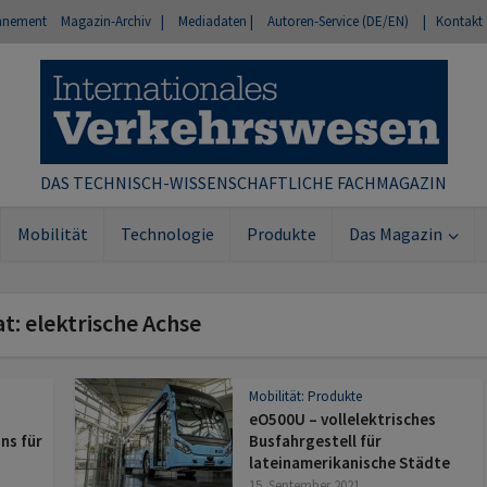
nnement
Magazin-Archiv |
Mediadaten |
Autoren-Service (DE/EN)
| Kontakt
DAS TECHNISCH-WISSENSCHAFTLICHE FACHMAGAZIN
Mobilität
Technologie
Produkte
Das Magazin
t: elektrische Achse
Mobilität: Produkte
eO500U – vollelektrisches
ns für
Busfahrgestell für
lateinamerikanische Städte
15. September 2021