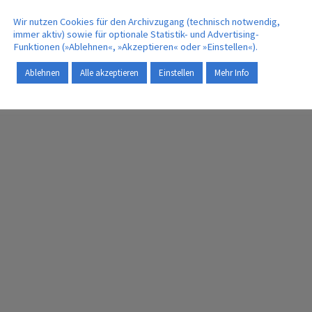
hr
Londoner Busunternehmen
Wir nutzen Cookies für den Archivzugang (technisch notwendig,
Tower Transit
immer aktiv) sowie für optionale Statistik- und Advertising-
26. Mai 2020
Funktionen (»Ablehnen«, »Akzeptieren« oder »Einstellen«).
Ablehnen
Alle akzeptieren
Einstellen
Mehr Info
MEHR | MORE