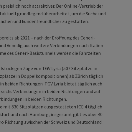
 preislich noch attraktiver. Der Online-Vertrieb der
rd aktuell grundlegend überarbeitet, um die Suche und
fachen und kundenfreundlicher zu gestalten.
bereits ab 2021 – nach der Eröffnung des Ceneri-
und Venedig auch weitere Verbindungen nach Italien
hme des Ceneri-Basistunnels werden die Fahrzeiten
lstöckigen Züge von TGV Lyria (507 Sitzplätze in
zplätze in Doppelkompositionen) ab Zürich täglich
n beiden Richtungen. TGV Lyria bietet täglich auch
s sechs Verbindungen in beiden Richtungen und auf
erbindungen in beiden Richtungen.
e mit 830 Sitzplätzen ausgestatteten ICE 4 täglich
nkfurt und nach Hamburg, insgesamt gibt es über 40
ro Richtung zwischen der Schweiz und Deutschland.