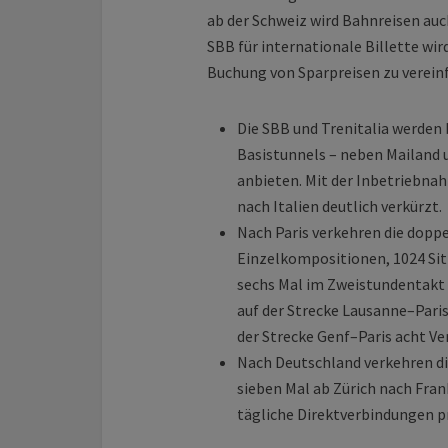
ab der Schweiz wird Bahnreisen auch
SBB für internationale Billette wi
Buchung von Sparpreisen zu verein
Die SBB und Trenitalia werden 
Basistunnels – neben Mailand 
anbieten. Mit der Inbetriebna
nach Italien deutlich verkürzt.
Nach Paris verkehren die doppe
Einzelkompositionen, 1024 Sit
sechs Mal im Zweistundentakt i
auf der Strecke Lausanne–Pari
der Strecke Genf–Paris acht V
Nach Deutschland verkehren di
sieben Mal ab Zürich nach Fra
tägliche Direktverbindungen p