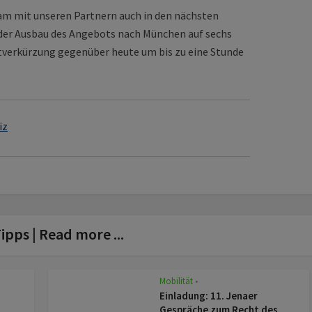
m mit unseren Partnern auch in den nächsten
1 der Ausbau des Angebots nach München auf sechs
itverkürzung gegenüber heute um bis zu eine Stunde
iz
ipps | Read more ...
Mobilität
z
•
Einladung: 11. Jenaer
Gespräche zum Recht des