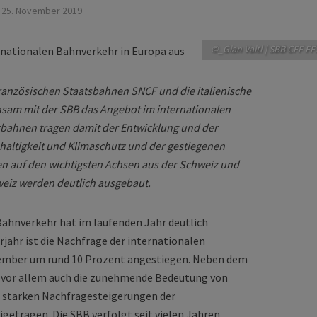
25. November 2019
©_Gian Vaitl | SBB CFF FF
französischen Staatsbahnen SNCF und die italienische
sam mit der SBB das Angebot im internationalen
rbahnen tragen damit der Entwicklung und der
ltigkeit und Klimaschutz und der gestiegenen
n auf den wichtigsten Achsen aus der Schweiz und
weiz werden deutlich ausgebaut.
Bahnverkehr hat im laufenden Jahr deutlich
ahr ist die Nachfrage der internationalen
tember um rund 10 Prozent angestiegen. Neben dem
 vor allem auch die zunehmende Bedeutung von
 starken Nachfragesteigerungen der
etragen. Die SBB verfolgt seit vielen Jahren