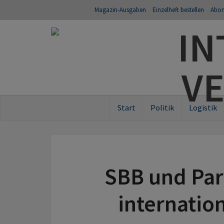
Magazin-Ausgaben
Einzelheft bestellen
Abo
Start
Politik
Logistik
SBB und Pa
internatio