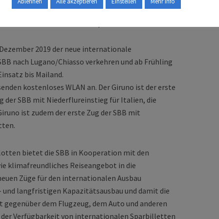
Ablehnen
Alle akzeptieren
Einstellen
Mehr Info
re
ess 1
» profitieren die Reisenden unter anderem
t mit einem warmen Gericht, das am Platz serviert
 Dezember 2019 der neue internationale
SBB nach Lugano/Chiasso verkehren und ab Frühling
Einsatz bis Mailand.
senden kostenloses WLAN an. Der Giruno ist der erste
 der SBB mit Niederflureinstieg für Italien, die
iruno ist zudem der erste Zug der SBB mit
tten.
Flotten bietet die SBB in Kooperation mit den
e klimafreundliches Reiseangebot in die
neuen Züge für den internationalen Ausbau
 und langfristigen Kapazitätsausbau und damit die
t gegenüber dem Flugzeug, dem Auto und anderen
der Verfügbarkeit von internationalen Sparbilletten