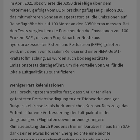
Im April 2021 absolvierte die A350 drei Flüge über dem
Mittelmeer, gefolgt vom DLR-Forschungsflugzeug Falcon 20E,
das mit mehreren Sonden ausgestattet ist, die Emissionen auf
Reiseflughöhe bis auf 100 Meter an den A350 heran messen. Bei
den Tests vergleichen die Forschenden die Emissionen von 100
Prozent SAF , das vom Projektpartner Neste aus
hydroprozessierten Estern und Fettsäuren (HEFA) geliefert
wird, mit denen von fossilem Kerosin und einer HEFA-JetA1-
Kraftstoffmischung. Es wurden auch bodengestützte
Emissionstests durchgeführt, um die Vorteile von SAF für die
lokale Luftqualität zu quantifizieren.
Weniger Partikelemissionen
Das Forschungsteam stellte fest, dass SAF unter allen
getesteten Betriebsbedingungen der Triebwerke weniger
Rußpartikel freisetzt als herkömmliches Kerosin. Dies zeigt das
Potential für eine Verbesserung der Luftqualität in der
Umgebung von Flughäfen sowie für eine geringere
Klimabelastung durch Kondensstreifen. Darüber hinaus kann SAF
dank seiner etwas höheren Energiedichte eine leichte
Verringerung des Kraftstoffverbrauchs bewirken. Eine