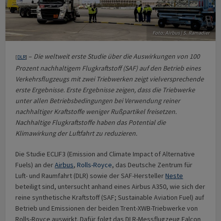
Foto: Airbus | S. Ramadier
–
Die weltweit erste Studie über die Auswirkungen von 100
[
DLR
]
Prozent nachhaltigem Flugkraftstoff (SAF) auf den Betrieb eines
Verkehrsflugzeugs mit zwei Triebwerken zeigt vielversprechende
erste Ergebnisse. Erste Ergebnisse zeigen, dass die Triebwerke
unter allen Betriebsbedingungen bei Verwendung reiner
nachhaltiger Kraftstoffe weniger Rußpartikel freisetzen.
Nachhaltige Flugkraftstoffe haben das Potential die
Klimawirkung der Luftfahrt zu reduzieren.
Die Studie ECLIF3 (Emission and Climate Impact of Alternative
Fuels) an der
Airbus
,
Rolls-Royce
, das Deutsche Zentrum für
Luft- und Raumfahrt (DLR) sowie der SAF-Hersteller
Neste
beteiligt sind, untersucht anhand eines Airbus A350, wie sich der
reine synthetische Kraftstoff (SAF; Sustainable Aviation Fuel) auf
Betrieb und Emissionen der beiden Trent-XWB-Triebwerke von
Rolls-Royce auswirkt. Dafür folgt das DLR-Messflugzeug Falcon