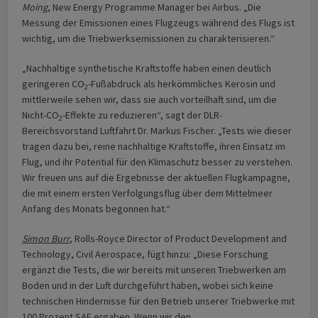
Moing
, New Energy Programme Manager bei Airbus. „Die
Messung der Emissionen eines Flugzeugs während des Flugs ist
wichtig, um die Triebwerksemissionen zu charakterisieren.“
„Nachhaltige synthetische Kraftstoffe haben einen deutlich
geringeren CO
-Fußabdruck als herkömmliches Kerosin und
2
mittlerweile sehen wir, dass sie auch vorteilhaft sind, um die
Nicht-CO
-Effekte zu reduzieren“, sagt der DLR-
2
Bereichsvorstand Luftfahrt Dr. Markus Fischer. „Tests wie dieser
tragen dazu bei, reine nachhaltige Kraftstoffe, ihren Einsatz im
Flug, und ihr Potential für den Klimaschutz besser zu verstehen.
Wir freuen uns auf die Ergebnisse der aktuellen Flugkampagne,
die mit einem ersten Verfolgungsflug über dem Mittelmeer
Anfang des Monats begonnen hat.“
Simon Burr
, Rolls-Royce Director of Product Development and
Technology, Civil Aerospace, fügt hinzu: „Diese Forschung
ergänzt die Tests, die wir bereits mit unseren Triebwerken am
Boden und in der Luft durchgeführt haben, wobei sich keine
technischen Hindernisse für den Betrieb unserer Triebwerke mit
100 Prozent SAF ergaben. Wenn wir den