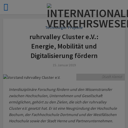
Der Vorstand des
Vereins (v.l.): Nils
Technologie: Projekte
Stentenbach, Prof. Dr.
ruhrvalley Cluster e.V.:
Jürgen Bock, Prof.
Energie, Mobilität und
Wilhelm Schwick,
Dietmar Spohn, Dr.
Digitalisierung fördern
Frank Dudda und Prof.
Dr. Bernd Kriegesmann.
15. Januar 2019
Bild: Philipp Stark /
Stadt Herne
Interdisziplinäre Forschung fördern und den Wissenstransfer
zwischen Hochschulen, Unternehmen und Gesellschaft
ermöglichen, gehört zu den Zielen, die sich der ruhrvalley
Cluster e.V. gesetzt hat. Er ist eine Neugründung der Hochschule
Bochum, der Fachhochschule Dortmund und der Westfälischen
Hochschule sowie der Stadt Herne und Partnerunternehmen.