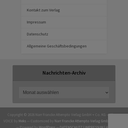
Kontakt zum Verlag
Impressum
Datenschutz
Allgemeine Geschäftsbedingungen
Nachrichten-Archiv
Copyright © 2026 Narr Francke Attempto Verlag GmbH + Co. KG — Theme
VOICE by
Meks
— Customized by
Narr Francke Attempto Verlag GmbH + Co. KG
— Powered by
WordPress
—
DATENSCHUTZ |
IMPRESSUM |
AGB