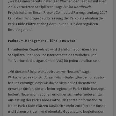
„Wir beginnen bereits in wenigen Wochen den Testlauf mit allen
2.500 vernetzten Stellplätzen, sagt
Stefan Nordbruch
,
Projektleiter im Bosch-Projekt Connected Parking. „Anfang 2017
kann das Pilotprojekt zur Erfassung der Parkplatzsituation der
Park + Ride-Plätze entlang der S 2 und S 3 in den regulären
Betrieb gehen.“
Parkraum-Management – für alle nutzbar
Im laufenden Regelbetrieb wird die Information über freie
Stellplätze über App und Internetseite des Verkehrs- und
Tarifverbunds Stuttgart GmbH (VVS) für jeden abrufbar sein.
„Mit diesem Pilotprojekt betreten wir Neuland“, sagt
Wirtschaftsdirektor Dr.
Jürgen Wurmthaler
. „Die Demonstration
hat uns ermutigt, dass wir davon viele neue Erkenntnisse
erwarten dürfen, die uns beim regionalen Park + Ride-Konzept
helfen“. Neue Informationen erhofft er sich unter anderem zur
Auslastung der Park + Ride-Plätze. Ob Echtzeitinformation zu
freien Park + Ride-Plätzen tatsächlich mehr Autofahrer in Busse
und Bahnen bringen, wird ebenfalls Gegenstand begleitender