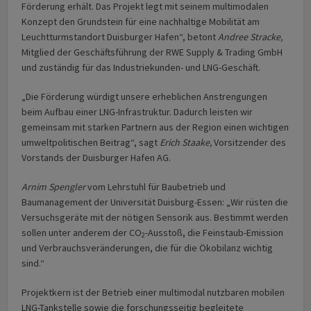
Förderung erhält. Das Projekt legt mit seinem multimodalen
Konzept den Grundstein für eine nachhaltige Mobilität am
Leuchtturmstandort Duisburger Hafen“, betont
Andree Stracke,
Mitglied der Geschäftsführung der RWE Supply & Trading GmbH
und zuständig für das Industriekunden- und LNG-Geschäft.
„Die Förderung würdigt unsere erheblichen Anstrengungen
beim Aufbau einer LNG-Infrastruktur. Dadurch leisten wir
gemeinsam mit starken Partnern aus der Region einen wichtigen
umweltpolitischen Beitrag“, sagt
Erich Staake,
Vorsitzender des
Vorstands der Duisburger Hafen AG.
Arnim Spengler
vom Lehrstuhl für Baubetrieb und
Baumanagement der Universität Duisburg-Essen: „Wir rüsten die
Versuchsgeräte mit der nötigen Sensorik aus. Bestimmt werden
sollen unter anderem der CO
-Ausstoß, die Feinstaub-Emission
2
und Verbrauchsveränderungen, die für die Ökobilanz wichtig
sind.“
Projektkern ist der Betrieb einer multimodal nutzbaren mobilen
LNG-Tankstelle sowie die forschungsseitig begleitete