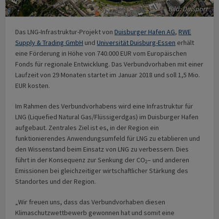
Bild: Duisport
Das LNG-Infrastruktur-Projekt von
Duisburger Hafen AG
,
RWE
Supply & Trading GmbH
und
Universität Duisburg-Essen
erhält
eine Förderung in Höhe von 740.000 EUR vom Europäischen
Fonds für regionale Entwicklung. Das Verbundvorhaben mit einer
Laufzeit von 29 Monaten startet im Januar 2018 und soll 1,5 Mio.
EUR kosten.
Im Rahmen des Verbundvorhabens wird eine Infrastruktur für
LNG (Liquefied Natural Gas/Flüssigerdgas) im Duisburger Hafen
aufgebaut. Zentrales Ziel ist es, in der Region ein
funktionierendes Anwendungsumfeld für LNG zu etablieren und
den Wissenstand beim Einsatz von LNG zu verbessern. Dies
führt in der Konsequenz zur Senkung der CO
– und anderen
2
Emissionen bei gleichzeitiger wirtschaftlicher Stärkung des
Standortes und der Region.
„Wir freuen uns, dass das Verbundvorhaben diesen
Klimaschutzwettbewerb gewonnen hat und somit eine