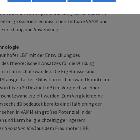
 Ihre Expertise und Kompetenz reicht von der
len über die Konzeptentwicklung bis zur späteren
rbeiten großserientechnisch herstellbare VAMM und
en Forschung und Anwendung.
chnologie
raunhofer LBF mit der Entwicklung des
des theoretischen Ansatzes für die Wirkung
n in Lärmschutzwänden. Die Ergebnisse sind
VAMM ausgestattete Glas-Lärmschutzwand konnte im
on bis zu 20 Dezibel (dB) im Vergleich zu einer
schutzwand erzielt werden. Zum Vergleich: eine
 sechs dB bedeutet bereits eine Halbierung der
sehen in VAMM ein großes Potenzial in der
en und Lärm bei gleichzeitig geringerem
er
Sebastien Rieß
aus dem Fraunhofer LBF.