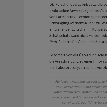
Die Forschungsergebnisse zu vibro
praktischen Anwendung an der Auto
von Lärmschutz-Technologie bedeu
Schwingungsverhalten von Struktur
eintreffender Luftschall in Körpers
Schallschutzwand nicht weiter- ode
Rath
, Experte für Video- und Akust
Gefördert von der Österreichischen
die Ausschreibung zu einer Innovat
den Laborprototypen auf die Autob
Für jede Anwendung das passende K
Vibroakustische Metamaterialien kö
unterschiedlichen Formen und mit in
anpassbaren Funktionen entwickelt w
bewirken ein deutlich verbesser