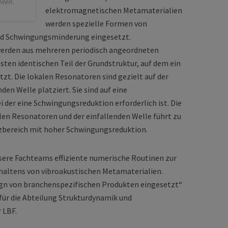
ilen.
elektromagnetischen Metamaterialien
werden spezielle Formen von
nd Schwingungsminderung eingesetzt.
werden aus mehreren periodisch angeordneten
sten identischen Teil der Grundstruktur, auf dem ein
zt. Die lokalen Resonatoren sind gezielt auf der
en Welle platziert. Sie sind auf eine
der eine Schwingungsreduktion erforderlich ist. Die
en Resonatoren und der einfallenden Welle führt zu
bereich mit hoher Schwingungsreduktion.
ere Fachteams effiziente numerische Routinen zur
altens von vibroakustischen Metamaterialien.
ign von branchenspezifischen Produkten eingesetzt“
 für die Abteilung Strukturdynamik und
 LBF.