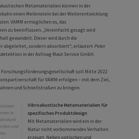
akustischen Metamaterialien können in der
bahn einen Meilenstein bei der Weiterentwicklung
ten. VAMM ermöglichen es, das
en zu beeinflussen. „Vereinfacht gesagt wird
chall gewandelt. Dieser wird durch die
r abgeleitet, sondern absorbiert“, erläutert
Peter
ikdetektion in der Asfinag Maut Service GmbH.
 Forschungsförderungsgesellschaft soll Mitte 2022
ionspartnerschaft für VAMM erfolgen – mit dem Ziel,
ahnen und Schnellstraßen zu bringen.
Vibroakustische Metamaterialien für
onzept:
nnen in
spezifisches Produktdesign
dividuell
Mit Metamaterialien wird ein in der
erden und
Natur nicht vorkommendes Verhalten
tes
erzeugt. Neben optischen und