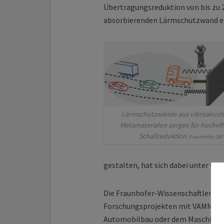
Übertragungsreduktion von bis zu 2
absorbierenden Lärmschutzwand er
Lärmschutzwände aus vibroakust
Metamaterialen sorgen für hocheffi
Schallreduktion.
Fraunhofer LBF
gestalten, hat sich dabei unter vie
Die Fraunhofer-Wissenschaftler bes
Forschungsprojekten mit VAMM, bei
Automobilbau oder dem Maschinenb