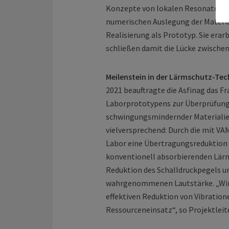
Konzepte von lokalen Resonatoren.
numerischen Auslegung der Materia
Realisierung als Prototyp. Sie era
schließen damit die Lücke zwisch
Meilenstein in der Lärmschutz-Te
2021 beauftragte die Asfinag das F
Laborprototypens zur Überprüfung 
schwingungsmindernder Materialie
vielversprechend: Durch die mit 
Labor eine Übertragungsreduktion v
konventionell absorbierenden Lärm
Reduktion des Schalldruckpegels um
wahrgenommenen Lautstärke. „Wir 
effektiven Reduktion von Vibration
Ressourceneinsatz“, so Projektleit