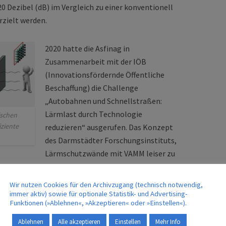
0 Dezibel (dB) im Vergleich zu einer konventionell
zielt werden.
2020 hatte die Asfinag in
Zusammenarbeit mit der IÖB
(Innovationsfördernde Öffentliche
Beschaffung) die Challenge
„Autobahnen und Schnellstraßen:
Lärmlast durch Technologie
ischen
ziente
reduzieren“ ausgerufen. Das Konzept
des Darmstädter Forschungsinstituts,
Lärmschutzwände mit VAMM leiser zu
len Einreichungen in der Jurywertung durchgesetzt.
Wir nutzen Cookies für den Archivzugang (technisch notwendig,
immer aktiv) sowie für optionale Statistik- und Advertising-
chäftigten sich bereits in verschiedenen
Funktionen (»Ablehnen«, »Akzeptieren« oder »Einstellen«).
spielsweise in der Luft- und Raumfahrt, dem
au und betrachten dabei unterschiedliche
Ablehnen
Alle akzeptieren
Einstellen
Mehr Info