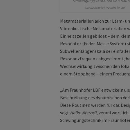
Schwingungsverhalten von Baute
Ursula Raapke | Fraunhofer LBF
Metamaterialien auch zur Lärm- u
Vibroakustische Metamaterialien 
Einheitszellen gebildet – dem klein
Resonator (Feder-Masse System) sit
Subwellenlängenskala der einfallend
Resonanzfrequenz abgestimmt, bei 
Wechselwirkung zwischen den lokal
einem Stoppband – einem Frequenz
„Am Fraunhofer LBF entwickeln uns
Beschreibung des dynamischen Verh
Diese Routinen werden für das Des
sagt
Heiko Atzrodt
, verantwortlich
Schwingungstechnik im Fraunhofer