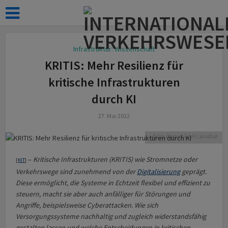
Infrastruktur: Wissenschaft
KRITIS: Mehr Resilienz für
kritische Infrastrukturen
durch KI
27. Mai 2022
Foto: Manuel Sechi | pixabay
–
Kritische Infrastrukturen (KRITIS) wie Stromnetze oder
[
KIT
]
Verkehrswege sind zunehmend von der
Digitalisierung
geprägt.
Diese ermöglicht, die Systeme in Echtzeit flexibel und effizient zu
steuern, macht sie aber auch anfälliger für Störungen und
Angriffe, beispielsweise Cyberattacken. Wie sich
Versorgungssysteme nachhaltig und zugleich widerstandsfähig
gestalten lassen und welche Entscheidungen in kritischen