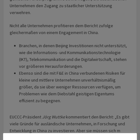
Unter­nehmen den Zugang zu staatlicher Unterstützung
verwehren.
Nicht alle Unternehmen profitieren dem Bericht zufolge
gleichermaßen von einem Engagement in China.
Branchen, in denen Beijing Investitionen nicht unterstützt,
wie die Informations- und Kommunikationstechnologie
(IKT), Telekommunikation und die Digitalwirtschaft, stehen
vor größeren Herausforderungen.
Ebenso sind die mit F&E in China verbundenen Risiken für
kleine und mittlere Unternehmen unverhältnismäßig
größer, da sie über weniger Ressourcen verfügen, um
Problemen wie dem Diebstahl geistigen Eigentums
effizient zu begegnen.
EUCCC-Präsident
Jörg Wuttke
kommentiert den Bericht: „Es gibt
viele Gründe für ausländische Unternehmen, in Forschung und
Entwicklung in China zu investieren. Aber sie müssen sich m
Klaren sein, wo die Risiken liegen und wo ihr