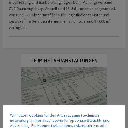
Erschließung und Bauberatung liegen beim Planungsverband
GVZ Raum Augsburg. Aktuell sind 15 Unternehmen angesiedelt.
Von rund 52 Hektar Nutzfläche für Logistikdienstleister und
logistikaffine Serviceunternehmen sind noch rund 37.000 m²
verfügbar.
TERMINE | VERANSTALTUNGEN
Wir nutzen Cookies für den Archivzugang (technisch
notwendig, immer aktiv) sowie für optionale Statistik- und
Advertising-Funktionen (»Ablehnen«, »Akzeptieren« oder
DAS AKTUELLE MAGAZIN