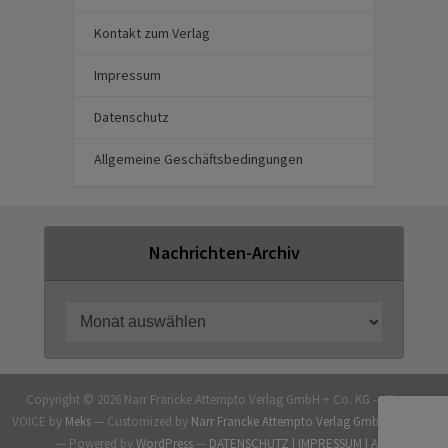
Kontakt zum Verlag
Impressum
Datenschutz
Allgemeine Geschäftsbedingungen
Nachrichten-Archiv
Copyright © 2026 Narr Francke Attempto Verlag GmbH + Co. KG — Theme
VOICE by
Meks
— Customized by
Narr Francke Attempto Verlag GmbH + Co. KG
— Powered by
WordPress
—
DATENSCHUTZ |
IMPRESSUM |
AGB