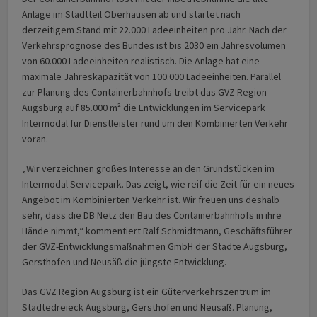
Anlage im Stadtteil Oberhausen ab und startet nach
derzeitigem Stand mit 22.000 Ladeeinheiten pro Jahr. Nach der
Verkehrsprognose des Bundes ist bis 2030 ein Jahresvolumen
von 60.000 Ladeeinheiten realistisch. Die Anlage hat eine
maximale Jahreskapazität von 100.000 Ladeeinheiten. Parallel
zur Planung des Containerbahnhofs treibt das GVZ Region
Augsburg auf 85.000 m² die Entwicklungen im Servicepark
Intermodal für Dienstleister rund um den Kombinierten Verkehr
voran.
„Wir verzeichnen großes Interesse an den Grundstücken im
Intermodal Servicepark. Das zeigt, wie reif die Zeit für ein neues
Angebot im Kombinierten Verkehr ist. Wir freuen uns deshalb
sehr, dass die DB Netz den Bau des Containerbahnhofs in ihre
Hände nimmt,“ kommentiert Ralf Schmidtmann, Geschäftsführer
der GVZ-Entwicklungsmaßnahmen GmbH der Städte Augsburg,
Gersthofen und Neusäß die jüngste Entwicklung.
Das GVZ Region Augsburg ist ein Güterverkehrszentrum im
Städtedreieck Augsburg, Gersthofen und Neusäß. Planung,