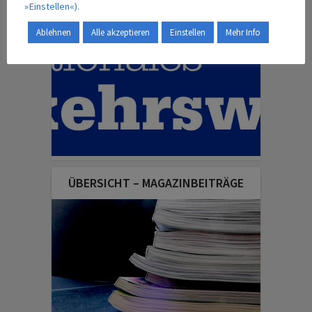
»Einstellen«).
Ablehnen
Alle akzeptieren
Einstellen
Mehr Info
ÜBERSICHT – MAGAZINBEITRÄGE