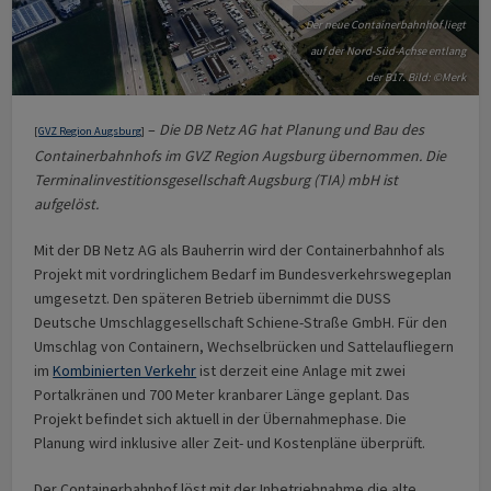
Der neue Containerbahnhof liegt
auf der Nord-Süd-Achse entlang
der B17. Bild: ©Merk
–
Die DB Netz AG hat Planung und Bau des
[
GVZ Region Augsburg
]
Containerbahnhofs im GVZ Region Augsburg übernommen. Die
Terminalinvestitionsgesellschaft Augsburg (TIA) mbH ist
aufgelöst.
Mit der DB Netz AG als Bauherrin wird der Containerbahnhof als
Projekt mit vordringlichem Bedarf im Bundesverkehrswegeplan
umgesetzt. Den späteren Betrieb übernimmt die DUSS
Deutsche Umschlaggesellschaft Schiene-Straße GmbH. Für den
Umschlag von Containern, Wechselbrücken und Sattelaufliegern
im
Kombinierten Verkehr
ist derzeit eine Anlage mit zwei
Portalkränen und 700 Meter kranbarer Länge geplant. Das
Projekt befindet sich aktuell in der Übernahmephase. Die
Planung wird inklusive aller Zeit- und Kostenpläne überprüft.
Der Containerbahnhof löst mit der Inbetriebnahme die alte