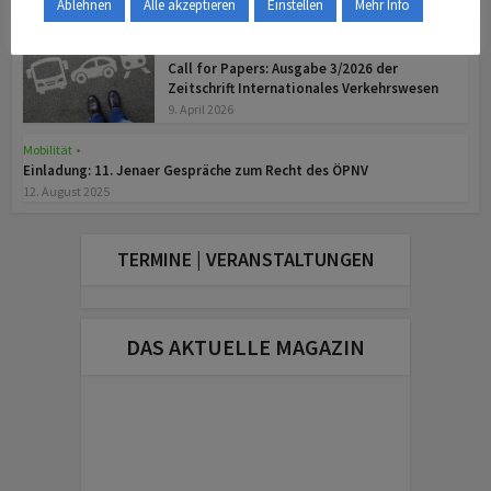
Ablehnen
Alle akzeptieren
Einstellen
Mehr Info
Mobilität
Call for Papers: Ausgabe 3/2026 der
Zeitschrift Internationales Verkehrswesen
9. April 2026
Mobilität
•
z
Einladung: 11. Jenaer Gespräche zum Recht des ÖPNV
12. August 2025
TERMINE | VERANSTALTUNGEN
DAS AKTUELLE MAGAZIN