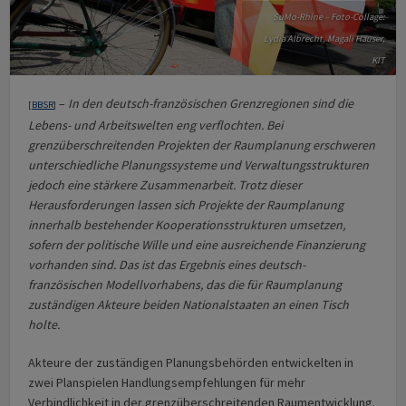
SuMo-Rhine – Foto-Collage:
Lydia Albrecht, Magali Hauser,
KIT
–
In den deutsch-französischen Grenzregionen sind die
[
BBSR
]
Lebens- und Arbeitswelten eng verflochten. Bei
grenzüberschreitenden Projekten der Raumplanung erschweren
unterschiedliche Planungssysteme und Verwaltungsstrukturen
jedoch eine stärkere Zusammenarbeit. Trotz dieser
Herausforderungen lassen sich Projekte der Raumplanung
innerhalb bestehender Kooperationsstrukturen umsetzen,
sofern der politische Wille und eine ausreichende Finanzierung
vorhanden sind. Das ist das Ergebnis eines deutsch-
französischen Modellvorhabens, das die für Raumplanung
zuständigen Akteure beiden Nationalstaaten an einen Tisch
holte.
Akteure der zuständigen Planungsbehörden entwickelten in
zwei Planspielen Handlungsempfehlungen für mehr
Verbindlichkeit in der grenzüberschreitenden Raumentwicklung.