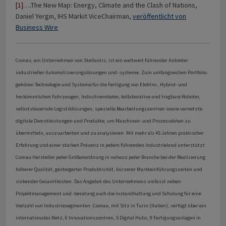
[1]….
The New Map: Energy, Climate and the Clash of Nations,
Daniel Yergin, IHS Markit ViceChairman,
veröffentlicht von
Business Wire
Comau, ein Unternehmen von Stellantis, ist ein weltweit führender Anbieter
industrieller Automatisierungslösungen und -systeme. Zum umfangreichen Portfolio
gehören Technologie und Systeme für die Fertigung von Elektro-, Hybrid- und
herkömmlichen Fahrzeugen, Industrieroboter, kollaborative und tragbare Roboter,
selbststeuernde Logistiklösungen, spezielle Bearbeitungszentren sowie vernetzte
digitale Dienstleistungen und Produkte, um Maschinen- und Prozessdaten zu
übermitteln, auszuarbeiten und zu analysieren. Mit mehr als 45 Jahren praktischer
Erfahrung und einer starken Präsenz in jedem führenden Industrieland unterstützt
Comau Hersteller jeder Größenordnung in nahezu jeder Branche bei der Realisierung
höherer Qualität, gesteigerter Produktivität, kürzerer Markteinführungszeiten und
sinkender Gesamtkosten. Das Angebot des Unternehmens umfasst neben
Projektmanagement und -beratung auch die Instandhaltung und Schulung für eine
Vielzahl von Industriesegmenten. Comau, mit Sitz in Turin (Italien), verfügt über ein
internationales Netz, 6 Innovationszentren, 5 Digital Hubs, 9 Fertigungsanlagen in