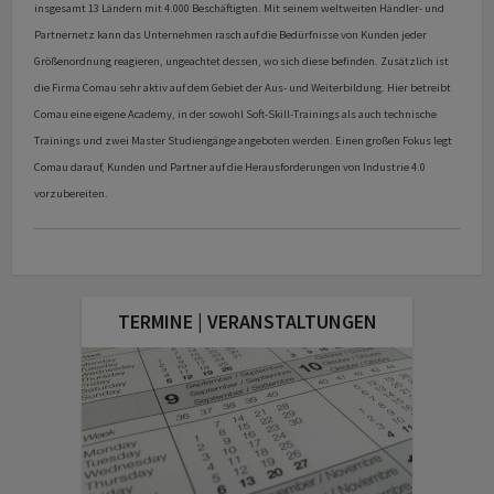
insgesamt 13 Ländern mit 4.000 Beschäftigten. Mit seinem weltweiten Händler- und
Partnernetz kann das Unternehmen rasch auf die Bedürfnisse von Kunden jeder
Größenordnung reagieren, ungeachtet dessen, wo sich diese befinden. Zusätzlich ist
die Firma Comau sehr aktiv auf dem Gebiet der Aus- und Weiterbildung. Hier betreibt
Comau eine eigene Academy, in der sowohl Soft-Skill-Trainings als auch technische
Trainings und zwei Master Studiengänge angeboten werden. Einen großen Fokus legt
Comau darauf, Kunden und Partner auf die Herausforderungen von Industrie 4.0
vorzubereiten.
TERMINE | VERANSTALTUNGEN