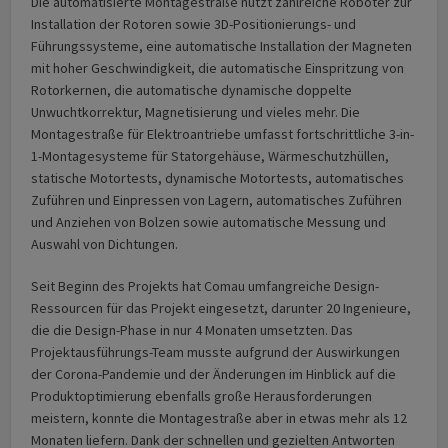
Die automatisierte Montagestraße nutzt zahlreiche Roboter zur
Installation der Rotoren sowie 3D-Positionierungs- und
Führungssysteme, eine automatische Installation der Magneten
mit hoher Geschwindigkeit, die automatische Einspritzung von
Rotorkernen, die automatische dynamische doppelte
Unwuchtkorrektur, Magnetisierung und vieles mehr. Die
Montagestraße für Elektroantriebe umfasst fortschrittliche 3-in-
1-Montagesysteme für Statorgehäuse, Wärmeschutzhüllen,
statische Motortests, dynamische Motortests, automatisches
Zuführen und Einpressen von Lagern, automatisches Zuführen
und Anziehen von Bolzen sowie automatische Messung und
Auswahl von Dichtungen.
Seit Beginn des Projekts hat Comau umfangreiche Design-
Ressourcen für das Projekt eingesetzt, darunter 20 Ingenieure,
die die Design-Phase in nur 4 Monaten umsetzten. Das
Projektausführungs-Team musste aufgrund der Auswirkungen
der Corona-Pandemie und der Änderungen im Hinblick auf die
Produktoptimierung ebenfalls große Herausforderungen
meistern, konnte die Montagestraße aber in etwas mehr als 12
Monaten liefern. Dank der schnellen und gezielten Antworten