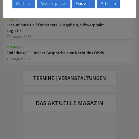
Internationales Verkehrswesen
Ablehnen
Alle akzeptieren
Einstellen
Mehr Info
9. April 2026
Logistik
Last-minute Call for Papers: Ausgabe 4, Schwerpunkt
Logistik
27. August 2025
Mobilität
•
z
Einladung: 11. Jenaer Gespräche zum Recht des ÖPNV
12. August 2025
TERMINE | VERANSTALTUNGEN
DAS AKTUELLE MAGAZIN