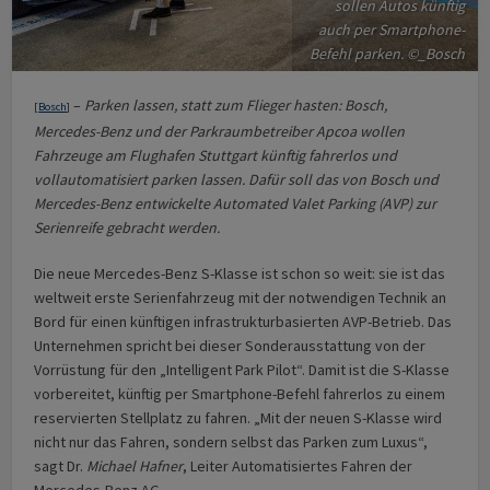
sollen Autos künftig
auch per Smartphone-
Befehl parken. ©_Bosch
–
Parken lassen, statt zum Flieger hasten: Bosch,
[
Bosch
]
Mercedes-Benz und der Parkraumbetreiber Apcoa wollen
Fahrzeuge am Flughafen Stuttgart künftig fahrerlos und
vollautomatisiert parken lassen. Dafür soll das von Bosch und
Mercedes-Benz entwickelte Automated Valet Parking (AVP) zur
Serienreife gebracht werden.
Die neue Mercedes-Benz S-Klasse ist schon so weit: sie ist das
weltweit erste Serienfahrzeug mit der notwendigen Technik an
Bord für einen künftigen infrastrukturbasierten AVP-Betrieb. Das
Unternehmen spricht bei dieser Sonderausstattung von der
Vorrüstung für den „Intelligent Park Pilot“. Damit ist die S-Klasse
vorbereitet, künftig per Smartphone-Befehl fahrerlos zu einem
reservierten Stellplatz zu fahren. „Mit der neuen S-Klasse wird
nicht nur das Fahren, sondern selbst das Parken zum Luxus“,
sagt Dr.
Michael Hafner
, Leiter Automatisiertes Fahren der