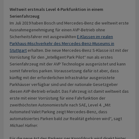
Weltweit erstmals Level 4-Parkfunktion in einem
Serienfahrzeug
Im Juli 2019 haben Bosch und Mercedes-Benz die weltweit erste
Ausnahmegenehmigung für einen AVP-Betrieb ohne
Sicherheitsfahrer mit ausgewählten
E-Klassen im realen
Parkhaus-Mischverkehr des Mercedes-Benz-Museums in
Stuttgart
erhalten. Die neue Mercedes-Benz S-Klasse ist mit der
Vorrüstung für den „Intelligent Park Pilot“ nun als erstes
Serienfahrzeug mit der AVP Technologie ausgerüstet und kann
somit fahrerlos parken. Voraussetzung dafür ist aber, dass
künftig mit der erforderlichen Infrastruktur ausgerüstete
Parkhäuser verfügbar sind und der nationale Gesetzgeber
diesen AVP-Betrieb erlaubt. Das Fahrzeug ist damit weltweit das
erste mit einer Vorrüstung für eine Fahrfunktion der
zweithöchsten Autonomiestufe nach SAE, Level 4. „Mit
Automated Valet Parking zeigt Mercedes-Benz, dass
automatisiertes Parken bald zur Realität gehören wird“, sagt
Michael Hafner
.
Für die neue Art des Parkens per Knopfdruck wird direkt hinter