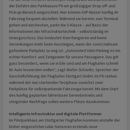
der Einfahrt des Parkhauses P6 ein großzügiger Drop-off- und
Pick-up-Bereich eingerichtet. Hier können AVP-Nutzer künftig ihr
Fahrzeug bequem abstellen. Während sie bereits zum Terminal
gehen und einchecken, parkt die S-Klasse – auf Basis der
Informationen der Infrastrukturtechnik – selbstständig im
Untergeschoss. Das bedeutet: Kein Rangieren und keine
Verrenkungen mehr beim Aussteigen, wenn der sonst mühsam
gefundene Parkplatz zu eng ist. „Automated Valet Parking ist ein
echter Komfort- und Zeitgewinn für unsere Passagiere. Das gilt
ganz besonders, wenn sie in Eile sind und am Flughafen schnell
ihr Auto loswerden wollen“, sagt
Walter Schoefer
, Sprecher der
Geschäftsführung der Flughafen Stuttgart GmbH. Im P6 stehen
während der nun startenden Testphase zunächst zwei
Parkplätze für selbstparkende Fahrzeuge bereit. Mit dem Start
des künftig geplanten fahrerlosen Serienbetriebs und
steigender Nachfrage sollen weitere Plätze dazukommen.
Intelligente Infrastruktur und digitale Plattformen
Im Pilotparkhaus am Stuttgarter Flughafen kommen anstelle der
bisher eingesetzten Lidar-Sensoren erstmals neue