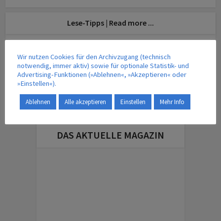
Lese-Tipps | Read more ...
Mobilität
•
z
Einladung: 11. Jenaer Gespräche zum Recht des ÖPNV
Wir nutzen Cookies für den Archivzugang (technisch
12. August 2025
notwendig, immer aktiv) sowie für optionale Statistik- und
Advertising-Funktionen (»Ablehnen«, »Akzeptieren« oder
»Einstellen«).
TERMINE | VERANSTALTUNGEN
Ablehnen
Alle akzeptieren
Einstellen
Mehr Info
DAS AKTUELLE MAGAZIN