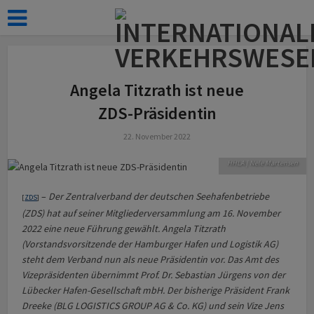
z
Angela Titzrath ist neue
ZDS-Präsidentin
22. November 2022
Angela Titzrath.
HHLA | Nele Martensen
–
Der Zentralverband der deutschen Seehafenbetriebe
[
ZDS
]
(ZDS) hat auf seiner Mitgliederversammlung am 16. November
2022 eine neue Führung gewählt. Angela Titzrath
(Vorstandsvorsitzende der Hamburger Hafen und Logistik AG)
steht dem Verband nun als neue Präsidentin vor. Das Amt des
Vizepräsidenten übernimmt Prof. Dr. Sebastian Jürgens von der
Lübecker Hafen-Gesellschaft mbH. Der bisherige Präsident Frank
Dreeke (BLG LOGISTICS GROUP AG & Co. KG) und sein Vize Jens