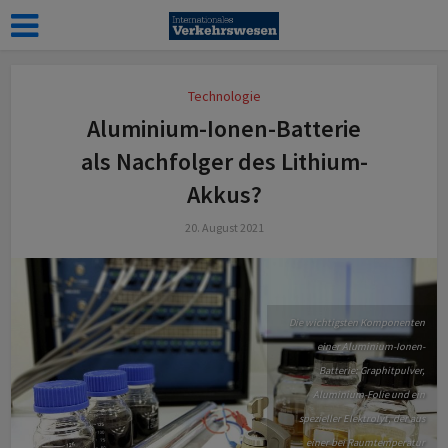
Technologie
Aluminium-Ionen-Batterie
als Nachfolger des Lithium-
Akkus?
20. August 2021
Die wichtigsten Komponenten
einer Aluminium-Ionen-
Batterie: Graphitpulver,
Aluminium-Folie und ein
spezieller Elektrolyt, der aus
einer bei Raumtemperatur