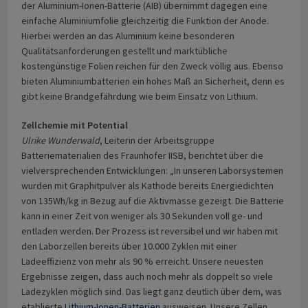
der Aluminium-Ionen-Batterie (AIB) übernimmt dagegen eine
einfache Aluminiumfolie gleichzeitig die Funktion der Anode.
Hierbei werden an das Aluminium keine besonderen
Qualitätsanforderungen gestellt und marktübliche
kostengünstige Folien reichen für den Zweck völlig aus. Ebenso
bieten Aluminiumbatterien ein hohes Maß an Sicherheit, denn es
gibt keine Brandgefährdung wie beim Einsatz von Lithium.
Zellchemie mit Potential
Ulrike Wunderwald
, Leiterin der Arbeitsgruppe
Batteriematerialien des Fraunhofer IISB, berichtet über die
vielversprechenden Entwicklungen: „In unseren Laborsystemen
wurden mit Graphitpulver als Kathode bereits Energiedichten
von 135Wh/kg in Bezug auf die Aktivmasse gezeigt. Die Batterie
kann in einer Zeit von weniger als 30 Sekunden voll ge- und
entladen werden. Der Prozess ist reversibel und wir haben mit
den Laborzellen bereits über 10.000 Zyklen mit einer
Ladeeffizienz von mehr als 90 % erreicht. Unsere neuesten
Ergebnisse zeigen, dass auch noch mehr als doppelt so viele
Ladezyklen möglich sind. Das liegt ganz deutlich über dem, was
etablierte
Lithium-Ionen-Batterien
ausweisen. Unsere Zellen