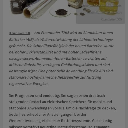
flüssigen Salzschmelze besteht.
Foto: Maximilian Wassner |
Fraunhofer THM
–
Am Fraunhofer THM wird an Aluminium-Ionen-
[
Fraunhofer IISB
]
Batterien (AIB) als Weiterentwicklung der Lithiumtechnologie
geforscht. Die Schnellladefähigkeit der neuen Batterien wurde
bei hoher Zyklenstabilität und mit hoher Ladeeffizienz
nachgewiesen. Aluminium-Ionen-Batterien verzichten auf
kritische Rohstoffe, verringern Gefährdungsrisiken und sind
kostengünstiger. Eine potentielle Anwendung für die AIB sind
stationäre hochdynamische Netzspeicher zur Nutzung
regenerativer Energien.
Die Prognosen sind eindeutig: Sie sagen einen drastisch
steigenden Bedarf an elektrischen Speichern für mobile und
stationäre Anwendungen voraus. Um die Nachfrage zu decken,
bedarf es erheblicher Anstrengungen bei der
Weiterentwicklung etablierter Batteriesysteme. Gleichzeitig
müssen verstärkt neuartige Materialsysteme, so genannte