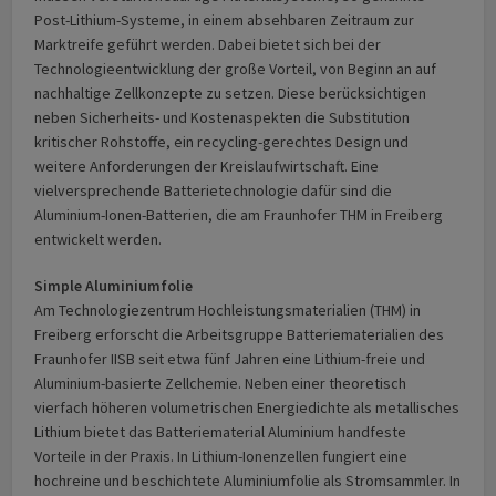
Post-Lithium-Systeme, in einem absehbaren Zeitraum zur
Marktreife geführt werden. Dabei bietet sich bei der
Technologieentwicklung der große Vorteil, von Beginn an auf
nachhaltige Zellkonzepte zu setzen. Diese berücksichtigen
neben Sicherheits- und Kostenaspekten die Substitution
kritischer Rohstoffe, ein recycling-gerechtes Design und
weitere Anforderungen der Kreislaufwirtschaft. Eine
vielversprechende Batterietechnologie dafür sind die
Aluminium-Ionen-Batterien, die am Fraunhofer THM in Freiberg
entwickelt werden.
Simple Aluminiumfolie
Am Technologiezentrum Hochleistungsmaterialien (THM) in
Freiberg erforscht die Arbeitsgruppe Batteriematerialien des
Fraunhofer IISB seit etwa fünf Jahren eine Lithium-freie und
Aluminium-basierte Zellchemie. Neben einer theoretisch
vierfach höheren volumetrischen Energiedichte als metallisches
Lithium bietet das Batteriematerial Aluminium handfeste
Vorteile in der Praxis. In Lithium-Ionenzellen fungiert eine
hochreine und beschichtete Aluminiumfolie als Stromsammler. In