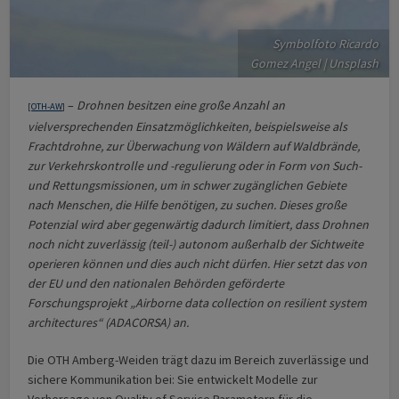
Symbolfoto Ricardo
Gomez Angel | Unsplash
–
Drohnen besitzen eine große Anzahl an
[
OTH-AW
]
vielversprechenden Einsatzmöglichkeiten, beispielsweise als
Frachtdrohne, zur Überwachung von Wäldern auf Waldbrände,
zur Verkehrskontrolle und -regulierung oder in Form von Such-
und Rettungsmissionen, um in schwer zugänglichen Gebiete
nach Menschen, die Hilfe benötigen, zu suchen. Dieses große
Potenzial wird aber gegenwärtig dadurch limitiert, dass Drohnen
noch nicht zuverlässig (teil-) autonom außerhalb der Sichtweite
operieren können und dies auch nicht dürfen. Hier setzt das von
der EU und den nationalen Behörden geförderte
Forschungsprojekt „Airborne data collection on resilient system
architectures“ (ADACORSA) an.
Die OTH Amberg-Weiden trägt dazu im Bereich zuverlässige und
sichere Kommunikation bei: Sie entwickelt Modelle zur
Vorhersage von Quality of Service Parametern für die